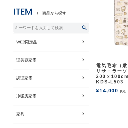
ITEM
商品から探す
WEB限定品
理美容家電
余白
電気毛布（敷
リサ・ラーソ
200ｘ100c
調理家電
KDS-L503
¥
14,000
税込
冷暖房家電
家具