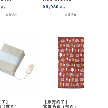
¥
9,980
税込
税込
在庫切れ
在庫切れ
余白
終了】
【販売終了】
布（敷き）
電気毛布（敷き）