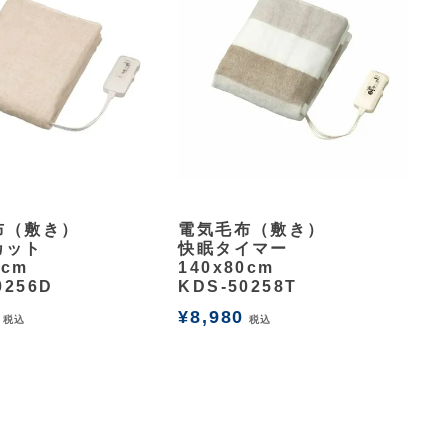
余白
布（敷き）
電気毛布（敷き）
カット
快眠タイマー
0cm
140x80cm
0256D
KDS-50258T
¥
8,980
税込
税込