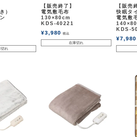
余白
余白
【販売終了】
【販売
き）
電気敷毛布
快眠タ
ン
130×80cm
電気敷
KDS-40221
140×8
KDS-5
¥
3,980
税込
¥
7,980
在庫切れ
庫切れ