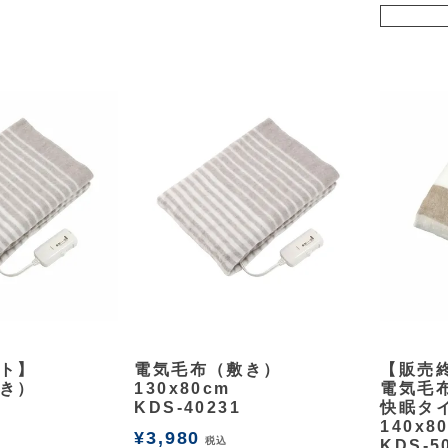
余白
余白
ト】
電気毛布（敷き）
【販売
き）
130x80cm
電気毛
KDS-40231
快眠タ
140x8
¥
3,980
税込
KDS-5