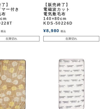
余白
終了】
【販売終了】
イマー付き
電磁波カット
毛布
電気敷毛布
0cm
140×80cm
0228T
KDS-50226D
¥
8,980
税込
税込
在庫切れ
在庫切れ