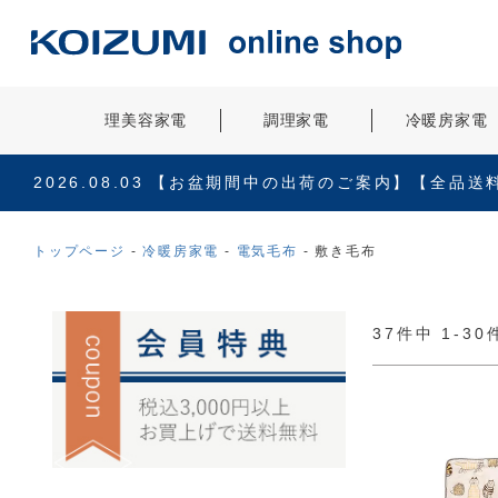
理美容家電
調理家電
冷暖房家電
2026.08.03
【お盆期間中の出荷のご案内】【全品送
トップページ
冷暖房家電
電気毛布
敷き毛布
37
件中
1
-
30