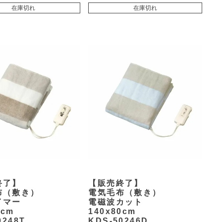
在庫切れ
在庫切れ
余白
終了】
【販売終了】
布（敷き）
電気毛布（敷き）
イマー
電磁波カット
0cm
140x80cm
0248T
KDS-50246D