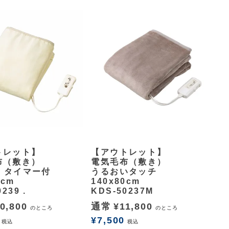
余白
トレット】
【アウトレット】
布（敷き）
電気毛布（敷き）
% タイマー付
うるおいタッチ
0cm
140x80cm
239 .
KDS-50237M
0,800
通常
¥
11,800
のところ
のところ
¥
7,500
税込
税込