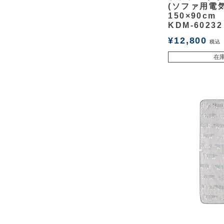
(ソファ用電
150×90cm
KDM-60232
¥
12,800
税込
在