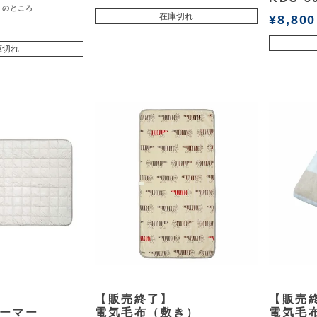
のところ
在庫切れ
¥
8,800
庫切れ
余白
余白
【販売終了】
【販売
ーマー
電気毛布（敷き）
電気毛