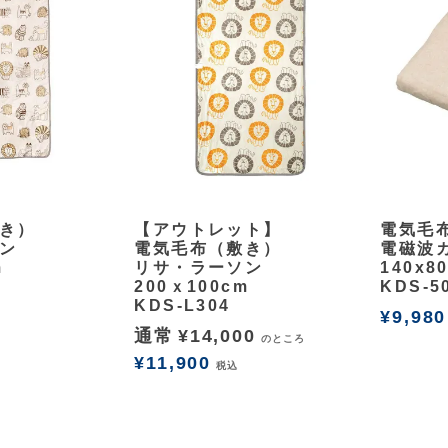
余白
余白
き）
【アウトレット】
電気毛
ン
電気毛布（敷き）
電磁波
m
リサ・ラーソン
140x8
200ｘ100cm
KDS-5
KDS-L304
¥
9,980
通常
¥
14,000
のところ
¥
11,900
税込