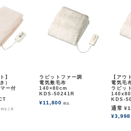
余白
余白
ト】
ラビットファー調
【アウ
き）
電気敷毛布
電気毛布
イマー付
140×80cm
ラビッ
KDS-50241R
140x8
CT
KDS-5
¥
11,800
税込
通常
¥
1
のところ
¥
3,998