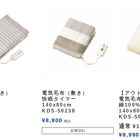
余白
余白
き）
電気毛布（敷き）
【アウ
快眠タイマー
電気毛
140x80cm
綿100
KDS-50238
140x8
KDS-50
¥
8,800
税込
通常
¥
1
在庫切れ
¥
8,990