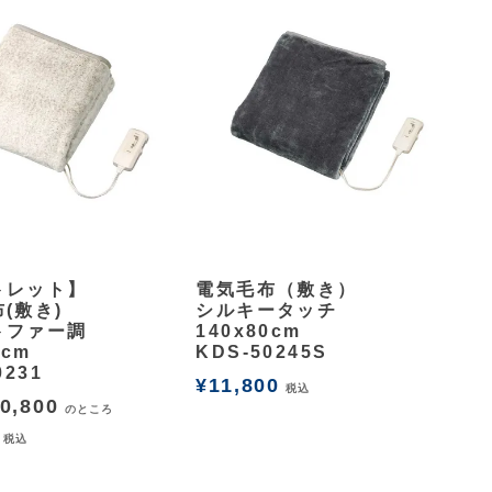
余白
トレット】
電気毛布（敷き）
(敷き)
シルキータッチ
トファー調
140x80cm
0cm
KDS-50245S
0231
¥
11,800
税込
0,800
のところ
税込