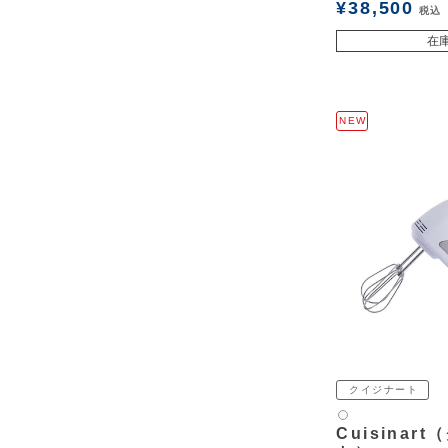
¥
38,500
税込
在
NEW
クイジナート
白2
Cuisinar