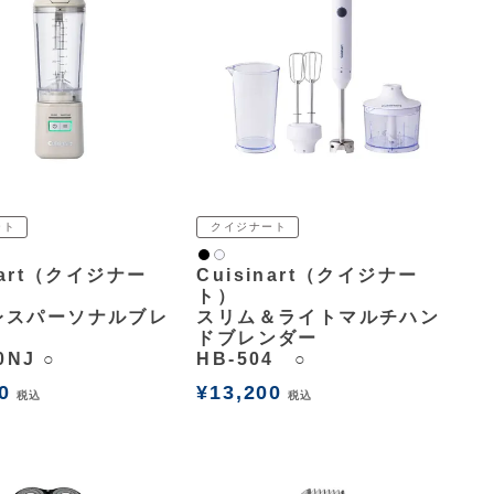
ート
クイジナート
黒
白2
nart（クイジナー
Cuisinart（クイジナー
ト）
レスパーソナルブレ
スリム＆ライトマルチハン
ドブレンダー
0NJ ○
HB-504 ○
0
¥
13,200
税込
税込