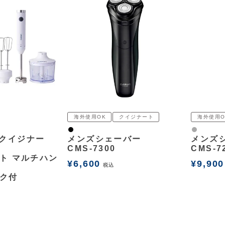
海外使用OK
クイジナート
海外使用O
黒
グレー
t（クイジナー
メンズシェーバー
メンズ
CMS-7300
CMS-7
ト マルチハン
¥
6,600
¥
9,900
税込
ク付