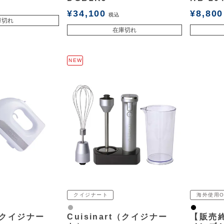
¥
34,100
¥
8,800
税込
庫切れ
在庫切れ
NEW
クイジナート
海外使用O
グレー
黒
t（クイジナー
Cuisinart（クイジナー
【販売