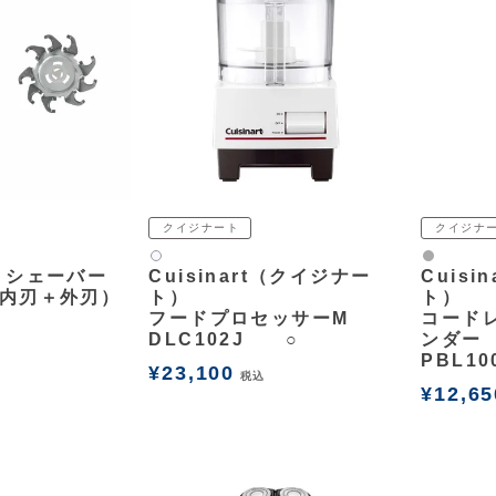
クイジナート
クイジナ
グレー
白2
 シェーバー
Cuisinart（クイジナー
Cuisi
内刃＋外刃）
ト）
ト）
フードプロセッサーM
コード
DLC102J ○
ンダー
PBL10
¥
23,100
税込
¥
12,65