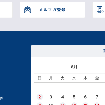
メルマガ登録
8月
日
月
火
水
木
金
2
3
4
5
6
7
質問