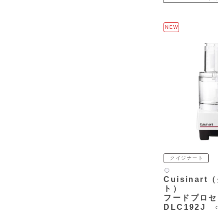
NEW
クイジナート
白2
Cuisinar
ト）
フードプロセ
DLC192J 