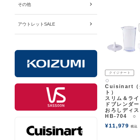
その他
アウトレットSALE
クイジナート
白2
Cuisinar
ト）
スリム＆ライ
ドブレンダー
おろしディス
HB-704 ○
¥
11,979
税込