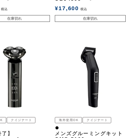
¥
17,600
税込
税込
在庫切れ
在庫切れ
K
クイジナート
海外使用OK
クイジナート
黒
終了】
メンズグルーミングキット