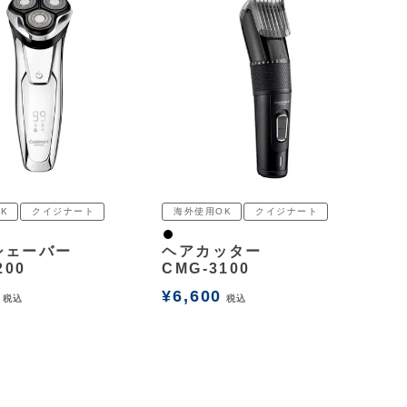
K
クイジナート
海外使用OK
クイジナート
黒
シェーバー
ヘアカッター
200
CMG-3100
¥
6,600
税込
税込