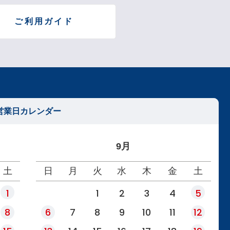
ップ
へ
ご利用ガイド
営業日カレンダー
9月
土
日
月
火
水
木
金
土
1
1
2
3
4
5
8
6
7
8
9
10
11
12