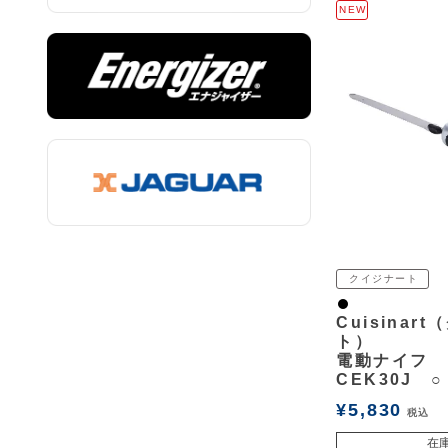
NEW
クイジナート
黒
Cuisinar
ト）
電動ナイフ
CEK30J ○
¥
5,830
税込
在