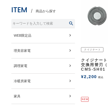
ITEM
商品から探す
WEB限定品
クイジナート
理美容家電
余白
クイジナート
交換用替刃（
調理家電
CMS-SH01
¥
2,200
税込
冷暖房家電
家具
NEW