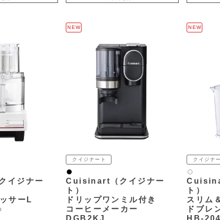
NEW
NEW
クイジナート
クイジナ
黒
白2
t（クイジナー
Cuisinart（クイジナー
Cuisi
ト）
ト）
ッサーL
ドリップワンミル付き
スリム
○
コーヒーメーカー
ドブレ
DGB2KJ
HB-20