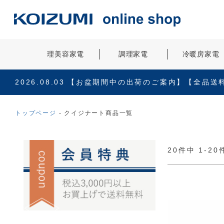
理美容家電
調理家電
冷暖房家電
2026.08.03
【お盆期間中の出荷のご案内】【全品送
トップページ
クイジナート商品一覧
20
件中
1
-
20