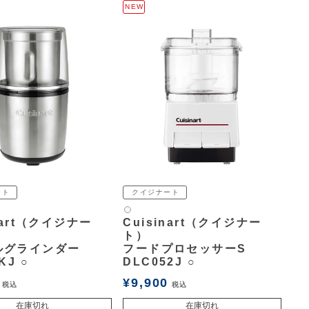
NEW
ート
クイジナート
白2
nart（クイジナー
Cuisinart（クイジナー
ト）
ルグラインダー
フードプロセッサーS
KJ ○
DLC052J ○
¥
9,900
税込
税込
在庫切れ
在庫切れ