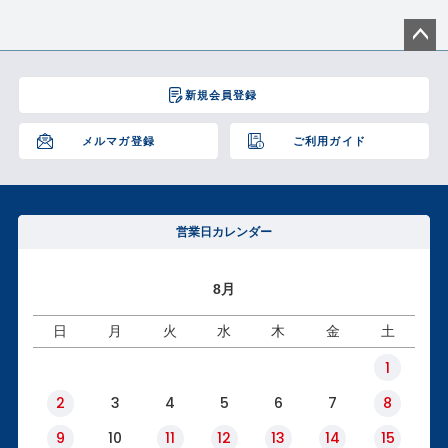
アウトレットSALE
ペー
ブログ
ジト
新規会員登録
ップ
へ
ご利用ガイド
メルマガ登録
ご利用ガイド
ログイン
営業日カレンダー
お問い合わせ
8月
日
月
火
水
木
金
土
1
2
3
4
5
6
7
8
9
10
11
12
13
14
15