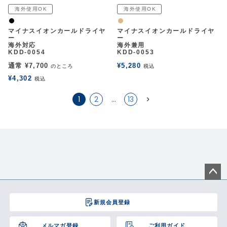
海外使用OK
海外使用OK
黒
ナチュラル
マイナスイオンカールドライヤ
マイナスイオンカールドライヤ
ー
ー
海外対応
海外兼用
KDD-0054
KDD-0053
通常
¥
7,700
¥
5,280
のところ
税込
¥
4,302
税込
1
2
…
13
ペー
ジト
新規会員登録
ップ
へ
メルマガ登録
ご利用ガイド