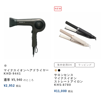
NEW
海外使用OK
ラッピング
グレー
マイナスイオンヘアドライヤー
ナチュラル
黒
KHD-9441
サロンセンス
マイナスイオン
通常
¥
5,940
のところ
ストレートアイロン
KHS-8780
¥
2,952
税込
¥
11,000
税込