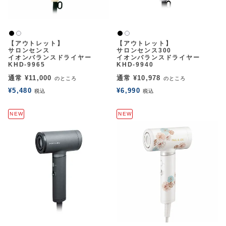
黒
黒
白2
白2
【アウトレット】
【アウトレット】
サロンセンス
サロンセンス300
イオンバランスドライヤー
イオンバランスドライヤー
KHD-9965
KHD-9940
通常
¥
11,000
通常
¥
10,978
のところ
のところ
¥
5,480
¥
6,990
税込
税込
NEW
NEW