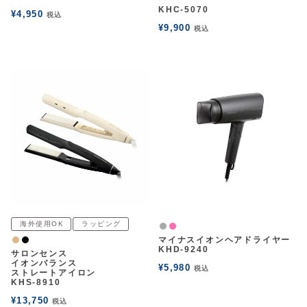
ー
KHC-5070
¥
4,950
税込
¥
9,900
税込
海外使用OK
ラッピング
グレー
ピンク
マイナスイオンヘアドライヤー
ナチュラル
黒
KHD-9240
サロンセンス
イオンバランス
¥
5,980
税込
ストレートアイロン
KHS-8910
¥
13,750
税込