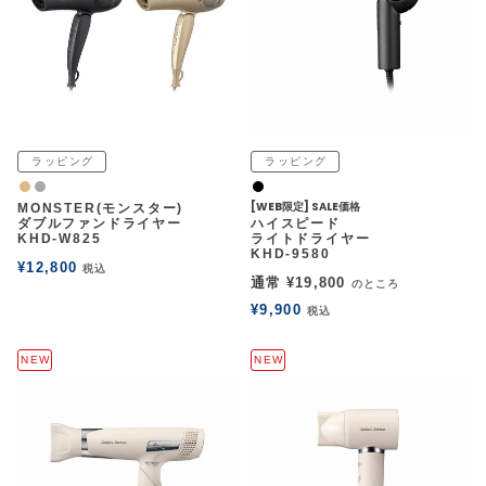
ラッピング
ラッピング
ナチュラル
グレー
黒
[WEB限定] SALE価格
MONSTER(モンスター)
ダブルファンドライヤー
ハイスピード
KHD-W825
ライトドライヤー
KHD-9580
¥
12,800
税込
通常
¥
19,800
のところ
¥
9,900
税込
NEW
NEW