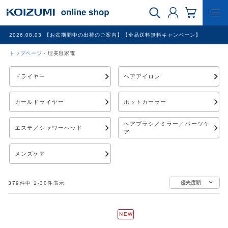
2026.08.03
【お盆期間中の出荷のご案内】【全品送料無料キャンペーン】
トップページ
理美容家電
WEB限定品
ドライヤー
ヘアアイロン
理美容家電
カールドライヤー
ホットカーラー
調理家電
ヘアブラシ／ミラー／パーツケ
エステ／シャワーヘッド
ア
冷暖房家電
メンズケア
家具
優先度順
379
件中
1
-
30
件表示
その他
NEW