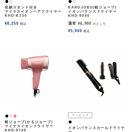
黒
黒
白2
白2
収納スタンド付き
KARUJOBU(軽ジョーブ)
マイナスイオンヘアドライヤー
イオンバランスドライヤー
KHD-K330
KHD-9040
¥
8,250
通常
¥
6,980
税込
のところ
¥
5,940
税込
ラッピング
黒
ピンク
白2
軽ジョーブ(かるジョーブ)
黒
マイナスイオンドライヤー
イオンバランスカールドライヤ
KHD-9740