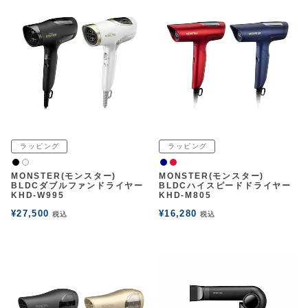
アウトレットSALE
ブログ
ご利用ガイド
ログイン
ラッピング
ラッピング
黒
ネイビー
赤
白2
MONSTER(モンスター)
MONSTER(モンスター)
お問い合わせ
BLDCダブルファンドライヤー
BLDCハイスピードドライヤー
KHD-W995
KHD-M805
¥
27,500
¥
16,280
税込
税込