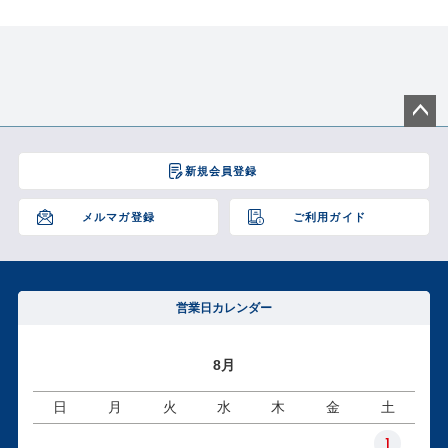
ペー
ジト
新規会員登録
ップ
へ
メルマガ登録
ご利用ガイド
営業日カレンダー
8月
日
月
火
水
木
金
土
1