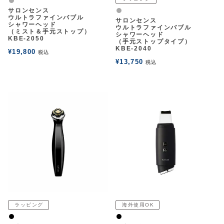
グレー
サロンセンス
アウトレットSALE
グレー
ウルトラファインバブル
サロンセンス
シャワーヘッド
ウルトラファインバブル
（ミスト＆手元ストップ）
シャワーヘッド
KBE-2050
ブログ
（手元ストップタイプ）
KBE-2040
¥
19,800
税込
¥
13,750
税込
ご利用ガイド
ログイン
お問い合わせ
ラッピング
海外使用OK
黒
黒