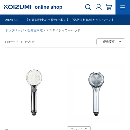
2026.08.03
【お盆期間中の出荷のご案内】【全品送料無料キャンペーン】
トップページ
理美容家電
エステ／シャワーヘッド
WEB限定品
優先度順
10
件中
1
-
10
件表示
理美容家電
調理家電
冷暖房家電
家具
その他
ラッピング