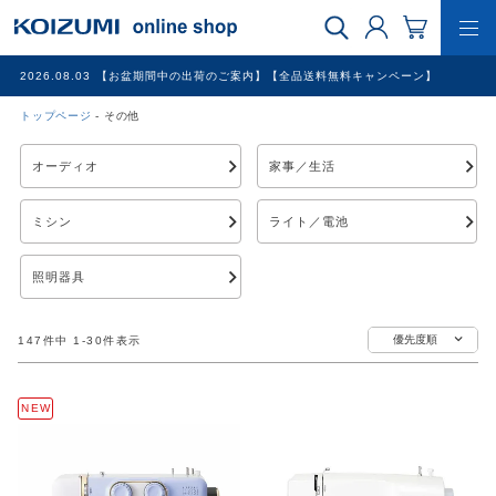
2026.08.03
【お盆期間中の出荷のご案内】【全品送料無料キャンペーン】
トップページ
その他
WEB限定品
オーディオ
家事／生活
理美容家電
ミシン
ライト／電池
調理家電
照明器具
冷暖房家電
優先度順
147
件中
1
-
30
件表示
家具
NEW
その他