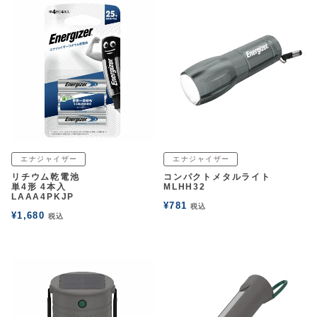
エナジャイザー
エナジャイザー
リチウム乾電池
コンパクトメタルライト
単4形 4本入
MLHH32
LAAA4PKJP
¥
781
税込
¥
1,680
税込