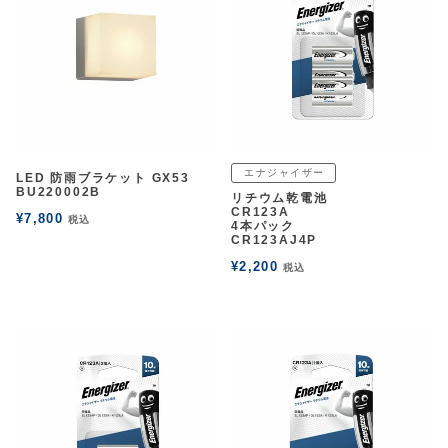
エナジャイザー
LED 防雨ブラケット GX53
BU220002B
リチウム乾電池
CR123A
¥
7,800
税込
4本パック
CR123AJ4P
¥
2,200
税込