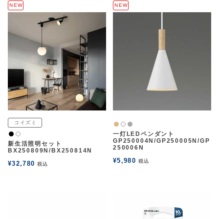
NEW
NEW
コイズミ
ナチュラル
グレー
白2
一灯LEDペンダント
黒
白2
GP250004N/GP250005N/GP
新生活照明セット
250006N
BX250809N/BX250814N
¥
5,980
税込
¥
32,780
税込