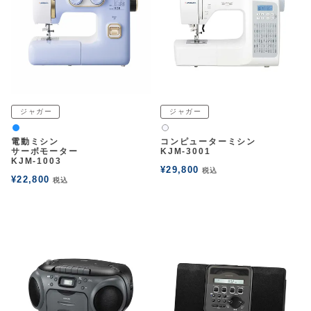
アウトレットSALE
ブログ
ご利用ガイド
ジャガー
ジャガー
パッションブルー
白2
ログイン
電動ミシン
コンピューターミシン
サーボモーター
KJM-3001
KJM-1003
¥
29,800
税込
お問い合わせ
¥
22,800
税込