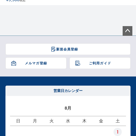
税込
ペー
ジト
新規会員登録
ップ
へ
メルマガ登録
ご利用ガイド
営業日カレンダー
8月
日
月
火
水
木
金
土
1