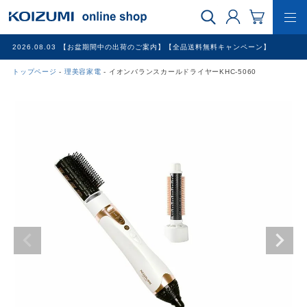
2026.08.03
【お盆期間中の出荷のご案内】【全品送料無料キャンペーン】
トップページ
理美容家電
イオンバランスカールドライヤーKHC-5060
WEB限定品
理美容家電
調理家電
冷暖房家電
家具
その他