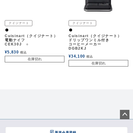
クイジナート
クイジナート
黒
黒
Cuisinart（クイジナート）
Cuisinart（クイジナート）
電動ナイフ
ドリップワンミル付き
CEK30J ○
コーヒーメーカー
DGB2KJ
¥
5,830
税込
¥
34,100
税込
在庫切れ
在庫切れ
ペー
ジト
新規会員登録