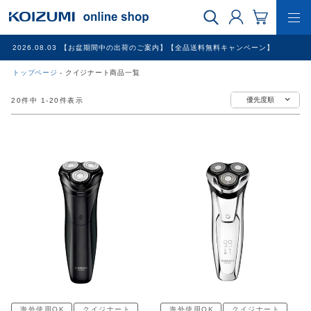
2026.08.03
【お盆期間中の出荷のご案内】【全品送料無料キャンペーン】
トップページ
クイジナート商品一覧
WEB限定品
優先度順
20
件中
1
-
20
件表示
理美容家電
調理家電
冷暖房家電
家具
その他
海外使用OK
クイジナート
海外使用OK
クイジナート