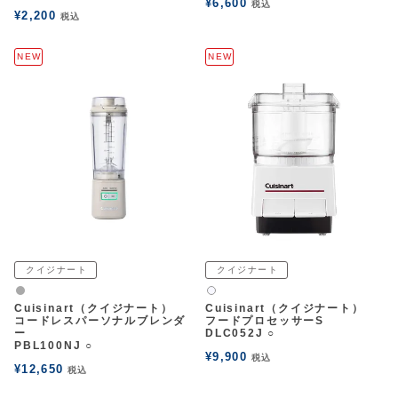
¥
6,600
税込
¥
2,200
税込
NEW
NEW
クイジナート
クイジナート
グレー
白2
Cuisinart（クイジナート）
Cuisinart（クイジナート）
コードレスパーソナルブレンダ
フードプロセッサーS
ー
DLC052J ○
PBL100NJ ○
¥
9,900
税込
¥
12,650
税込