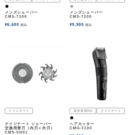
アウトレットSALE
黒
グレー
メンズシェーバー
メンズシェーバー
CMS-7300
CMS-7200
ブログ
¥
6,600
¥
9,900
税込
税込
ご利用ガイド
ログイン
お問い合わせ
クイジナート
海外使用OK
クイジナート
余白
黒
クイジナート シェーバー
ヘアカッター
交換用替刃（内刃＋外刃）
CMG-3100
CMS-SH01