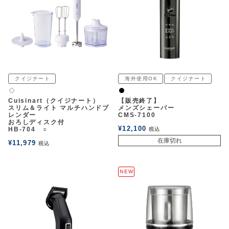
クイジナート
海外使用OK
クイジナート
黒
白2
Cuisinart（クイジナート）
【販売終了】
スリム＆ライト マルチハンドブ
メンズシェーバー
レンダー
CMS-7100
おろしディスク付
¥
12,100
HB-704 ○
税込
在庫切れ
¥
11,979
税込
NEW