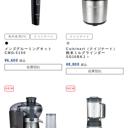
海外使用OK
クイジナート
クイジナート
黒
グレー
メンズグルーミングキット
Cuisinart（クイジナート）
CMG-5100
粉末ミルグラインダー
SG10BKJ ○
¥
6,600
税込
¥
8,800
税込
在庫切れ
在庫切れ
NEW
NEW