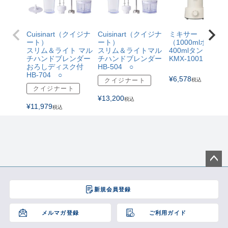
Cuisinart（クイジナ
Cuisinart（クイジナ
ミキサー
ート）
ート）
（1000mlボトル
スリム＆ライト マル
スリム＆ライトマル
400mlタンブラー
チハンドブレンダー
チハンドブレンダー
KMX-1001
おろしディスク付
HB-504 ○
HB-704 ○
¥
6,578
クイジナート
税込
クイジナート
¥
13,200
税込
¥
11,979
税込
ペー
ジト
新規会員登録
ップ
へ
メルマガ登録
ご利用ガイド