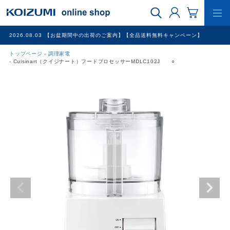
2026.08.03
【お盆期間中の出荷のご案内】【全品送料無料キャンペーン】
トップページ
調理家電
WEB限定品
Cuisinart（クイジナート）フードプロセッサーMDLC102J ○
理美容家電
調理家電
冷暖房家電
家具
その他