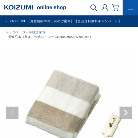
2026.08.03
【お盆期間中の出荷のご案内】【全品送料無料キャンペーン】
トップページ
冷暖房家電
WEB限定品
電気毛布（敷き）快眠タイマー140x80cmKDS-50258T
理美容家電
調理家電
冷暖房家電
家具
その他