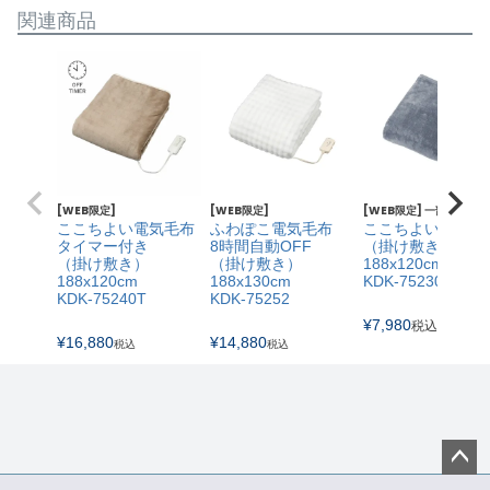
関連商品
[WEB限定]
[WEB限定]
[WEB限定] 一部SALE価
ここちよい電気毛布
ふわぽこ電気毛布
ここちよい電気毛
タイマー付き
8時間自動OFF
（掛け敷き）
（掛け敷き）
（掛け敷き）
188x120cm
188x120cm
188x130cm
KDK-75230
KDK-75240T
KDK-75252
¥
7,980
〜
税込
¥
16,880
¥
14,880
税込
税込
ペー