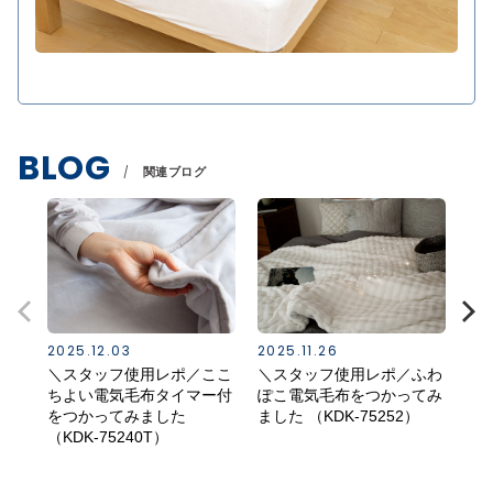
BLOG
関連ブログ
2025.12.03
2025.11.26
202
＼スタッフ使用レポ／ここ
＼スタッフ使用レポ／ふわ
ご
ちよい電気毛布タイマー付
ぽこ電気毛布をつかってみ
気
をつかってみました
ました （KDK-75252）
（KDK-75240T）