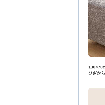
130×
ひざか