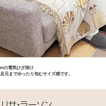
70cmの電気ひざ掛け
ら足元までゆったり包むサイズ感です。