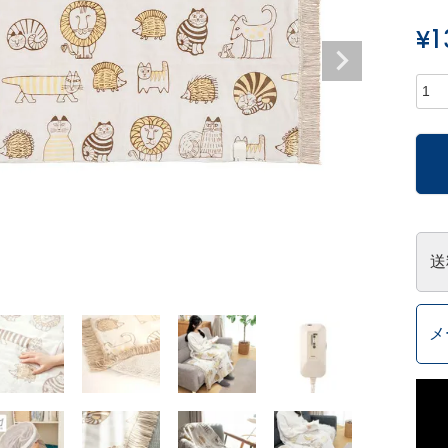
¥
1
送
メ