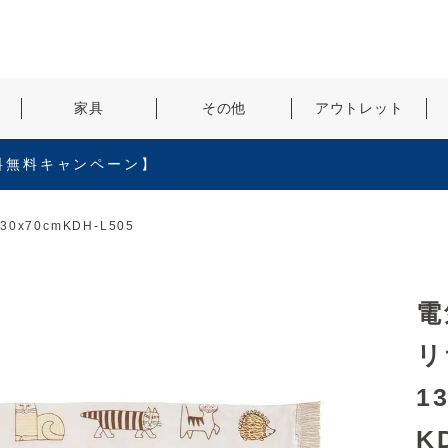
検索
家具
その他
アウトレット
料無料キャンペーン】
x70cmKDH-L505
電
リ
1
K