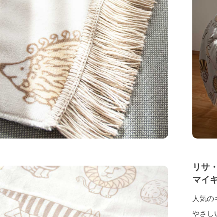
リサ
マイ
人気の
やさし