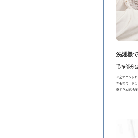
洗濯機
毛布部分
※必ずコントロ
※毛布モードに
※ドラム式洗濯