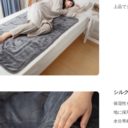
上品で
シル
保湿性
地に採
水分率