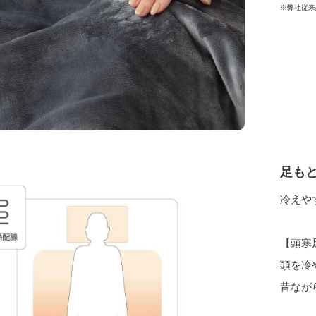
※弊社従来
足も
冷えや
【頭寒
頭を冷
昔なが