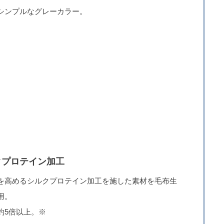
シンプルなグレーカラー。
クプロテイン加工
を高めるシルクプロテイン加工を施した素材を毛布生
用。
約5倍以上。※