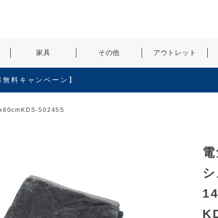
検索
家具
その他
アウトレット
料無料キャンペーン】
cmKDS-50245S
電
シ
1
K