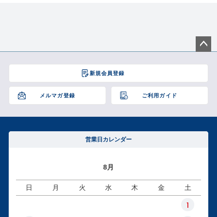
ペー
ジト
新規会員登録
ップ
へ
メルマガ登録
ご利用ガイド
営業日カレンダー
8月
日
月
火
水
木
金
土
1