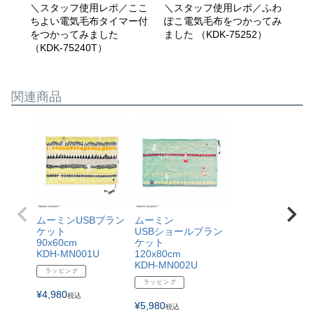
＼スタッフ使用レポ／ここ
＼スタッフ使用レポ／ふわ
ご
ちよい電気毛布タイマー付
ぽこ電気毛布をつかってみ
気
をつかってみました
ました （KDK-75252）
（KDK-75240T）
関連商品
ムーミンUSBブラン
ムーミン
ケット
USBショールブラン
90x60cm
ケット
KDH-MN001U
120x80cm
KDH-MN002U
ラッピング
ラッピング
¥
4,980
税込
¥
5,980
税込