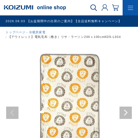
2026.08.03
【お盆期間中の出荷のご案内】【全品送料無料キャンペーン】
トップページ
冷暖房家電
WEB限定品
【アウトレット】電気毛布（敷き）リサ・ラーソン200ｘ100cmKDS-L304
理美容家電
調理家電
冷暖房家電
家具
その他