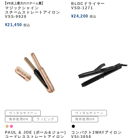
[VS史上最大のスチーム量]
BLDCドライヤー
マジックシャイン
VSD-1271
スチームストレートアイロン
¥
24,200
VSS-9920
税込
¥
21,450
税込
ヴィダルサスーン
ヴィダルサスーン
海外使用OK
ラッピング
海外使用OK
ナチュラル
ピンク
黒
PAUL & JOE (ポール&ジョー)
コンパクト2WAYアイロン
コードレスストレートアイロン
VSI-3050