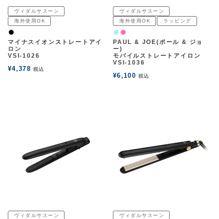
ヴィダルサスーン
ヴィダルサスーン
海外使用OK
海外使用OK
ラッピング
黒
ライトブルー
ピンク
マイナスイオンストレートアイ
PAUL & JOE(ポール & ジョ
ロン
ー)
VSI-1026
モバイルストレートアイロン
VSI-1036
¥
4,378
税込
¥
6,100
税込
ヴィダルサスーン
ヴィダルサスーン