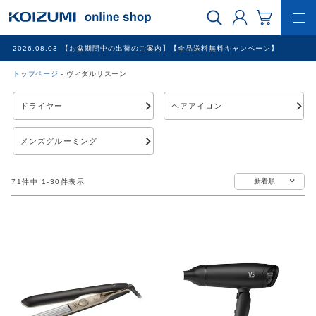
2026.08.03
【お盆期間中の出荷のご案内】【全品送料無料キャンペーン】
トップページ
ヴィダルサスーン
WEB限定品
ドライヤー
ヘアアイロン
理美容家電
メンズグルーミング
調理家電
新着順
71
件中
1
-
30
件表示
冷暖房家電
家具
その他