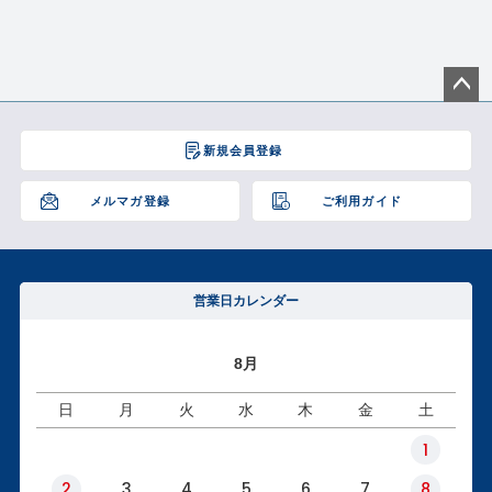
ペー
ジト
新規会員登録
ップ
へ
メルマガ登録
ご利用ガイド
営業日カレンダー
8月
日
月
火
水
木
金
土
1
2
3
4
5
6
7
8