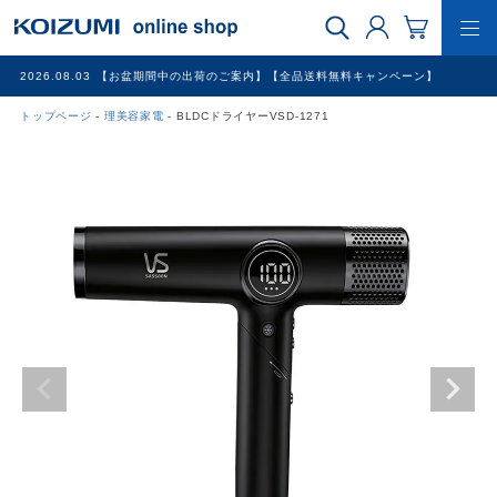
2026.08.03
【お盆期間中の出荷のご案内】【全品送料無料キャンペーン】
トップページ
理美容家電
BLDCドライヤーVSD-1271
WEB限定品
理美容家電
調理家電
冷暖房家電
家具
その他