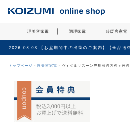
理美容家電
調理家電
冷暖房家電
2026.08.03
【お盆期間中の出荷のご案内】【全品送
トップページ
理美容家電
ヴィダルサスーン専用替刃内刃＋外刃V