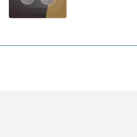
く
内刃＋
約22(W
約2.5g
・内刃
・刃の
この商品について問い合