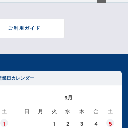
ペー
ジト
ップ
へ
ご利用ガイド
営業日カレンダー
9月
土
日
月
火
水
木
金
土
1
1
2
3
4
5