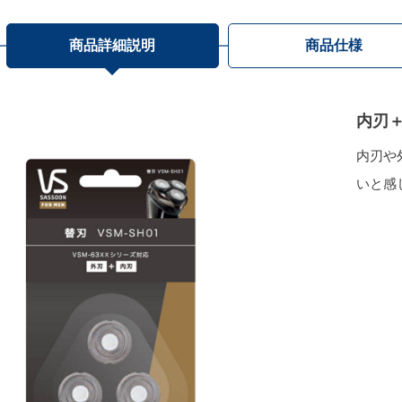
商品詳細説明
商品仕様
内刃＋
内刃や
いと感