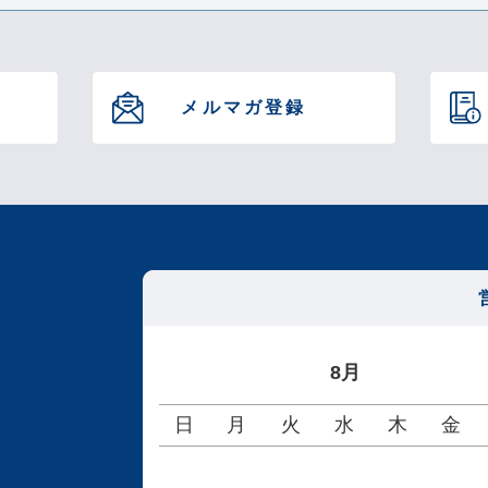
メルマガ登録
8月
日
月
火
水
木
金