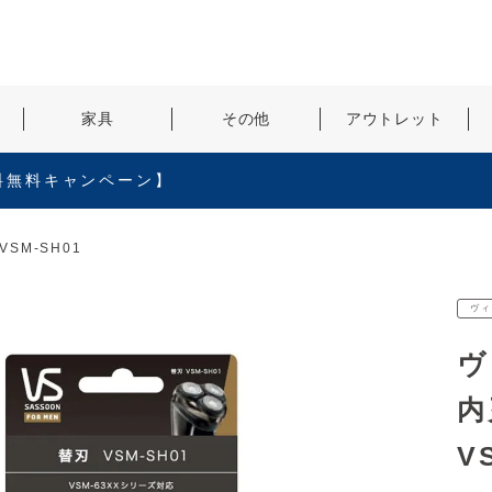
検索
家具
その他
アウトレット
料無料キャンペーン】
SM-SH01
ヴィ
ヴ
内
V