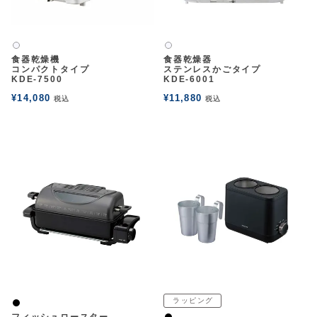
アウトレットSALE
白2
白2
ブログ
食器乾燥機
食器乾燥器
コンパクトタイプ
ステンレスかごタイプ
KDE-7500
KDE-6001
¥
14,080
¥
11,880
ご利用ガイド
税込
税込
ログイン
お問い合わせ
ラッピング
黒