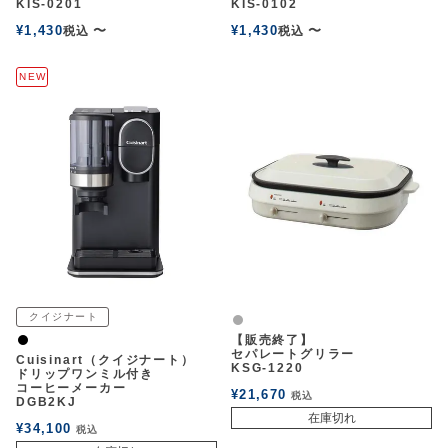
KIS-0201
KIS-0102
¥
1,430
〜
¥
1,430
〜
税込
税込
NEW
クイジナート
グレー
【販売終了】
黒
セパレートグリラー
Cuisinart（クイジナート）
KSG-1220
ドリップワンミル付き
コーヒーメーカー
¥
21,670
税込
DGB2KJ
在庫切れ
¥
34,100
税込