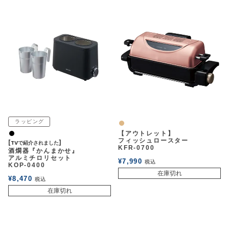
ラッピング
ナチュラル
【アウトレット】
黒
フィッシュロースター
[TVで紹介されました]
KFR-0700
酒燗器『かんまかせ』
アルミチロリセット
¥
7,990
税込
KOP-0400
在庫切れ
¥
8,470
税込
在庫切れ