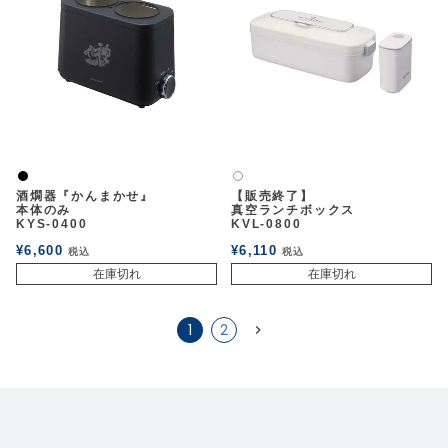
黒
白2
酒燗器『かんまかせ』
【販売終了】
本体のみ
真空ランチボックス
KYS-0400
KVL-0800
¥
6,600
¥
6,110
税込
税込
在庫切れ
在庫切れ
1
2