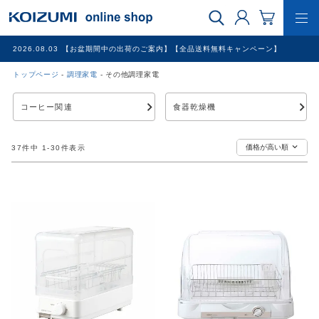
2026.08.03
【お盆期間中の出荷のご案内】【全品送料無料キャンペーン】
トップページ
調理家電
その他調理家電
WEB限定品
コーヒー関連
食器乾燥機
理美容家電
価格が高い順
37
件中
1
-
30
件表示
調理家電
冷暖房家電
家具
その他