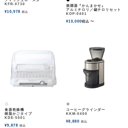
フィッシュロースター
黒
KFR-0730
酒燗器『かんまかせ』
アルミチロリ／錫チロリセット
¥
10,978
税込
KOP-0401
¥
10,000
〜
税込
グレー
白2
食器乾燥機
コーヒーグラインダー
樹脂かごタイプ
KKM-0400
KDE-5001
¥
8,880
税込
¥
9,878
税込