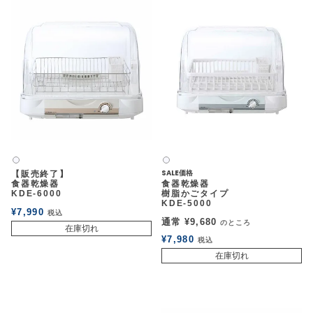
白2
白2
SALE価格
【販売終了】
食器乾燥器
食器乾燥器
KDE-6000
樹脂かごタイプ
KDE-5000
¥
7,990
税込
通常
¥
9,680
のところ
在庫切れ
¥
7,980
税込
在庫切れ