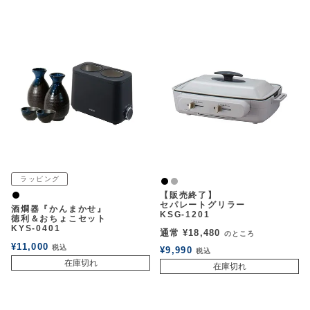
ラッピング
黒
グレー
【販売終了】
黒
セパレートグリラー
酒燗器『かんまかせ』
KSG-1201
徳利＆おちょこセット
KYS-0401
通常
¥
18,480
のところ
¥
11,000
税込
¥
9,990
税込
在庫切れ
在庫切れ