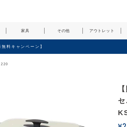
検索
家具
その他
アウトレット
料無料キャンペーン】
220
【
セ
K
¥
2