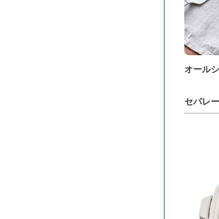
オール
セパレ