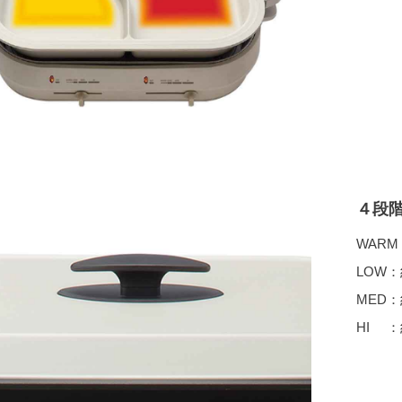
４段
WARM
LOW
MED
HI 