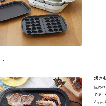
ート
焼き
幅約4
で楽し
左右の