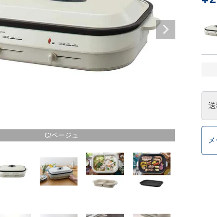
送
C/ベージュ
メ