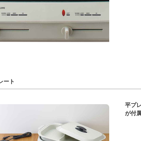
レート
平プレ
が付