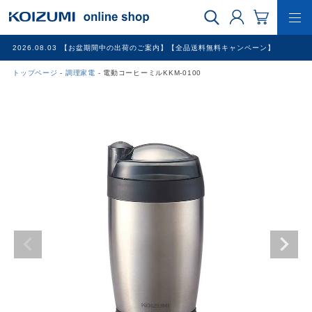
2026.08.03
【お盆期間中の出荷のご案内】【全品送料無料キャンペーン】
トップページ
調理家電
電動コーヒーミルKKM-0100
WEB限定品
理美容家電
調理家電
冷暖房家電
家具
その他