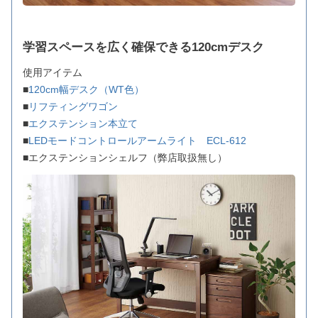
学習スペースを広く確保できる120cmデスク
使用アイテム
■
120cm幅デスク（WT色）
■
リフティングワゴン
■
エクステンション本立て
■
LEDモードコントロールアームライト ECL-612
■エクステンションシェルフ（弊店取扱無し）