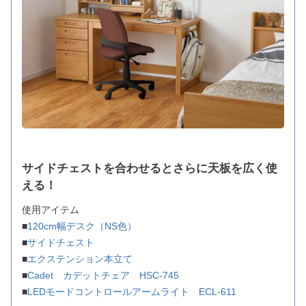
サイドチェストを合わせるとさらに天板を広く使
える！
使用アイテム
■
120cm幅デスク（NS色）
■
サイドチェスト
■
エクステンション本立て
■
Cadet カデットチェア HSC-745
■
LEDモードコントロールアームライト ECL-611