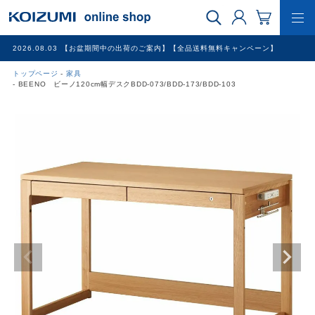
2026.08.03
【お盆期間中の出荷のご案内】【全品送料無料キャンペーン】
トップページ
家具
WEB限定品
BEENO ビーノ120cm幅デスクBDD-073/BDD-173/BDD-103
理美容家電
調理家電
冷暖房家電
家具
その他