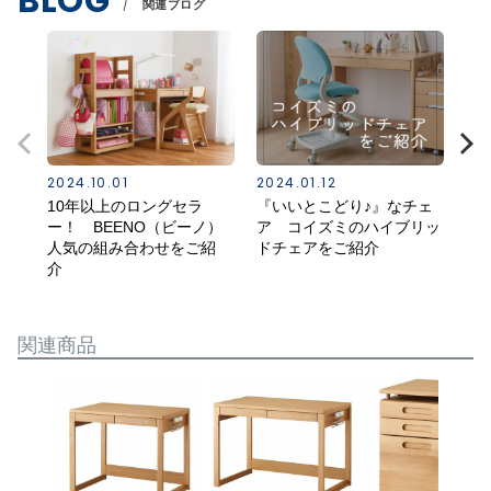
BLOG
関連ブログ
2024.10.01
2024.01.12
202
10年以上のロングセラ
『いいとこどり♪』なチェ
コ
ー！ BEENO（ビーノ）
ア コイズミのハイブリッ
紹
人気の組み合わせをご紹
ドチェアをご紹介
介
関連商品