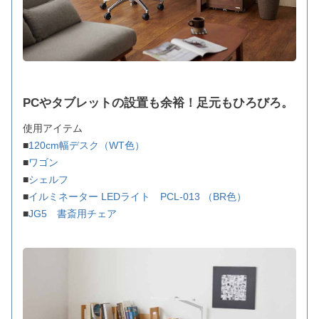
PCやタブレットの設置も余裕！足元もひろびろ。
使用アイテム
■
120cm幅デスク（WT色）
■
ワゴン
■
シェルフ
■
イルミネーター LEDライト PCL-013 （BR色）
■
JG5 書斎用チェア