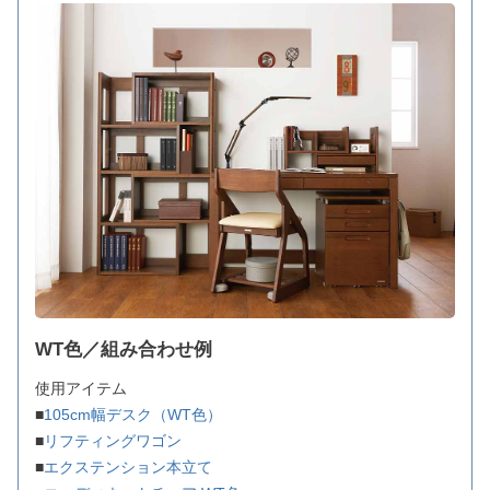
WT色／組み合わせ例
使用アイテム
■
105cm幅デスク（WT色）
■
リフティングワゴン
■
エクステンション本立て