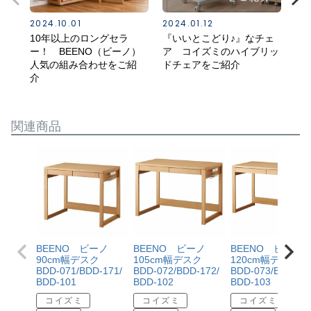
2024.10.01
2024.01.12
202
10年以上のロングセラ
『いいとこどり♪』なチェ
コ
ー！ BEENO（ビーノ）
ア コイズミのハイブリッ
紹
人気の組み合わせをご紹
ドチェアをご紹介
介
関連商品
BEENO ビーノ
BEENO ビーノ
BEENO ビーノ
90cm幅デスク
105cm幅デスク
120cm幅デスク
BDD-071/BDD-171/
BDD-072/BDD-172/
BDD-073/BDD-17
BDD-101
BDD-102
BDD-103
コイズミ
コイズミ
コイズミ