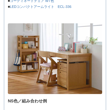
■
コーディネートチェア WT色
■
LEDコンパクトアームライト ECL-336
NS色／組み合わせ例