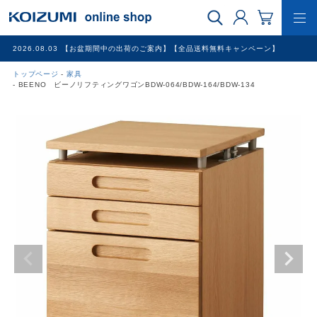
2026.08.03
【お盆期間中の出荷のご案内】【全品送料無料キャンペーン】
トップページ
家具
WEB限定品
BEENO ビーノリフティングワゴンBDW-064/BDW-164/BDW-134
理美容家電
調理家電
冷暖房家電
家具
その他