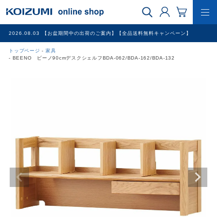
2026.08.03
【お盆期間中の出荷のご案内】【全品送料無料キャンペーン】
トップページ
家具
WEB限定品
BEENO ビーノ90cmデスクシェルフBDA-062/BDA-162/BDA-132
理美容家電
調理家電
冷暖房家電
家具
その他