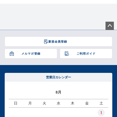
ペー
ジト
新規会員登録
ップ
へ
メルマガ登録
ご利用ガイド
営業日カレンダー
8月
日
月
火
水
木
金
土
1