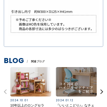
BLOG
関連ブログ
2024.10.01
2024.01.12
202
10年以上のロングセラ
『いいとこどり♪』なチェ
コ