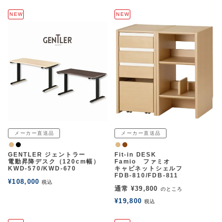
NEW
NEW
メーカー直送品
メーカー直送品
ナチュラル
黒
ナチュラル
ウォルナット
GENTLER ジェントラー
Fit-in DESK
電動昇降デスク（120cm幅）
Famio ファミオ
KWD-570/KWD-670
キャビネットシェルフ
FDB-810/FDB-811
¥
108,000
税込
通常
¥
39,800
のところ
¥
19,800
税込