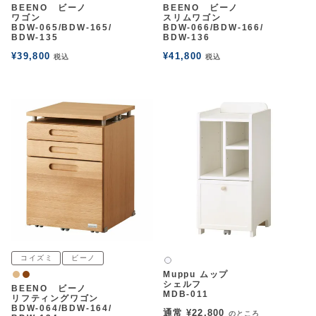
BEENO ビーノ
BEENO ビーノ
ワゴン
スリムワゴン
BDW-065/BDW-165/
BDW-066/BDW-166/
BDW-135
BDW-136
¥
39,800
¥
41,800
税込
税込
コイズミ
ビーノ
白2
Muppu ムップ
ナチュラル
ウォルナット
シェルフ
BEENO ビーノ
MDB-011
リフティングワゴン
BDW-064/BDW-164/
通常
¥
22,800
のところ