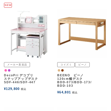
アウトレットSALE
NEW
ブログ
ご利用ガイド
ログイン
お問い合わせ
メーカー直送品
コイズミ
ビーノ
ピンク
パープル
ナチュラル
ウォルナット
DecoPri デコプリ
BEENO ビーノ
ステップアップデスク
120cm幅デスク
SDF-446/SDF-447
BDD-073/BDD-173/
BDD-103
¥
129,800
税込
¥
64,801
税込