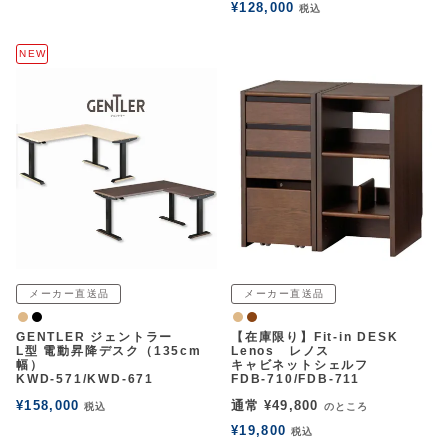
¥
128,000
税込
NEW
メーカー直送品
メーカー直送品
ナチュラル
黒
ナチュラル
ウォルナット
GENTLER ジェントラー
【在庫限り】Fit-in DESK
L型 電動昇降デスク（135cm
Lenos レノス
幅）
キャビネットシェルフ
KWD-571/KWD-671
FDB-710/FDB-711
¥
158,000
通常
¥
49,800
税込
のところ
¥
19,800
税込