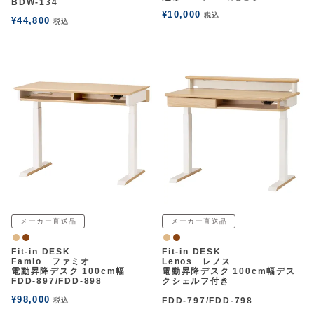
BDW-134
¥
10,000
税込
¥
44,800
税込
メーカー直送品
メーカー直送品
ナチュラル
ウォルナット
ナチュラル
ウォルナット
Fit-in DESK
Fit-in DESK
Famio ファミオ
Lenos レノス
電動昇降デスク 100cm幅
電動昇降デスク 100cm幅デス
FDD-897/FDD-898
クシェルフ付き
¥
98,000
FDD-797/FDD-798
税込