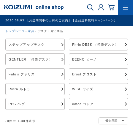
2026.08.03
【お盆期間中の出荷のご案内】【全品送料無料キャンペーン】
トップページ
家具
デスク・周辺商品
WEB限定品
ステップアップデスク
Fit-in DESK （昇降デスク）
理美容家電
GENTLER （昇降デスク）
BEENO ビーノ
調理家電
Faliss ファリス
Brost ブロスト
冷暖房家電
Rutra ルトラ
WISE ワイズ
PEG ペグ
cotoa コトア
家具
優先度順
90
件中
1
-
30
件表示
その他