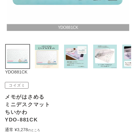
アウトレットSALE
ブログ
YDO881CK
ご利用ガイド
ログイン
YDO881CK
お問い合わせ
コイズミ
メモがはさめる
ミニデスクマット
ちいかわ
YDO-881CK
通常
¥
3,278
のところ