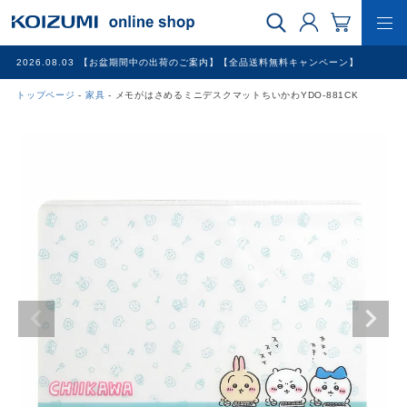
2026.08.03
【お盆期間中の出荷のご案内】【全品送料無料キャンペーン】
トップページ
家具
メモがはさめるミニデスクマットちいかわYDO-881CK
WEB限定品
理美容家電
調理家電
冷暖房家電
家具
その他