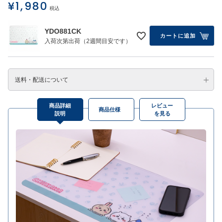
¥
1,980
税込
YDO881CK
カートに追加
入荷次第出荷（2週間目安です）
送料・配送について
商品詳細
レビュー
商品仕様
説明
を見る