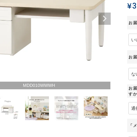
¥
3
お
お
MDD010WWWH
お届
す
「