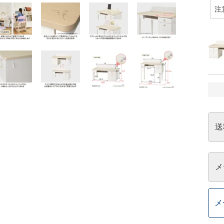
送
メ
メ