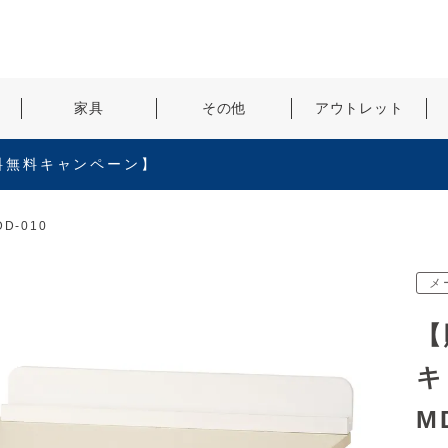
検索
家具
その他
アウトレット
料無料キャンペーン】
D-010
メ
【
キ
M