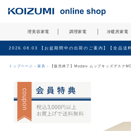
理美容家電
調理家電
冷暖房家電
2026.08.03
【お盆期間中の出荷のご案内】【全品送
トップページ
家具
【販売終了】Muppu ムップキッズデスクMD