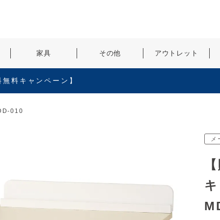
検索
家具
その他
アウトレット
料無料キャンペーン】
D-010
メ
【
キ
M