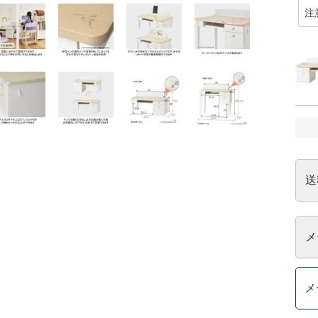
送
メ
メ