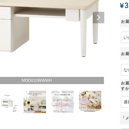
¥
3
お
お
MDD010WWWH
お届
す
「