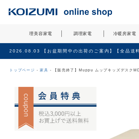
理美容家電
調理家電
冷暖房家電
2026.08.03
【お盆期間中の出荷のご案内】【全品送
トップページ
家具
【販売終了】Muppu ムップキッズデスクMD