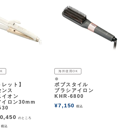
K
海外使用OK
グレー
トレット】
ボブスタイル
センス
ブラシアイロン
スイオン
KHR-6800
アイロン30mm
¥
7,150
税込
530
0,450
のところ
税込