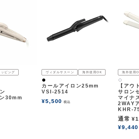
ラッピング
ヴィダルサスーン
海外使用OK
海外使用O
黒
白2
カールアイロン25mm
【アウ
ン
VSI-2514
サロン
ン30mm
マイナ
¥
5,500
税込
2WAY
KHR-7
通常
¥
1
¥
9,440