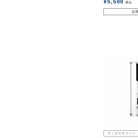
¥
5,500
税込
在
ヴィダルサスーン