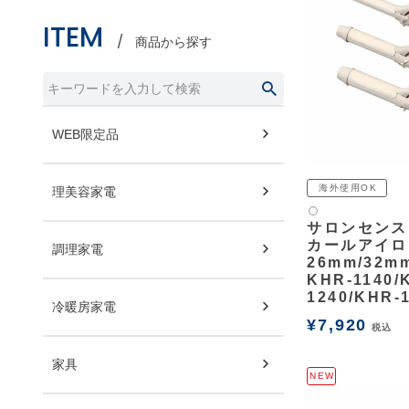
ITEM
商品から探す
WEB限定品
海外使用OK
理美容家電
白2
サロンセンス
カールアイロ
調理家電
26mm/32m
KHR-1140/
1240/KHR-
冷暖房家電
¥
7,920
税込
家具
NEW