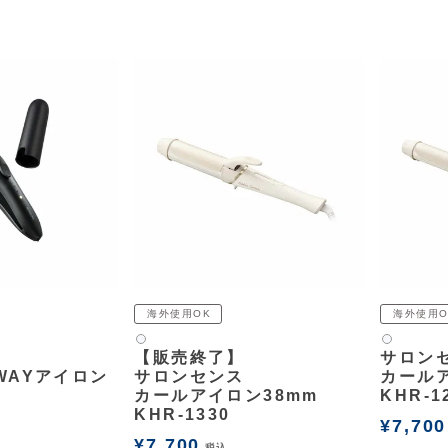
海外使用OK
海外使用O
白2
白2
【販売終了】
サロン
WAYアイロン
サロンセンス
カールア
カールアイロン38mm
KHR-1
KHR-1330
¥
7,700
¥
7,700
税込