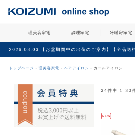
理美容家電
調理家電
冷暖房家電
2026.08.03
【お盆期間中の出荷のご案内】【全品送
トップページ
理美容家電
ヘアアイロン
カールアイロン
34
件中
1
-
30
NEW