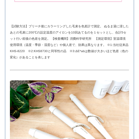
【試験方法】ブリーチ後にカラーリングした毛束を色差計で測定。 ぬるま湯に浸した
あとの毛束に200℃の設定温度のアイロンを10回あてるのを１セットとし、合計5セ
ット行い前後の色差を測定。 【検査機関】消費科学研究所 【測定環境】室温環境
使用環境（温度・季節・湿度など）や個人差で、効果は異なります。 ※1:当社従来品
KHS-8220 ※2:KHS8730と同等性の品 ※3:ΔE*abは数値が大きいほど色差（色の
変化）があることを表します