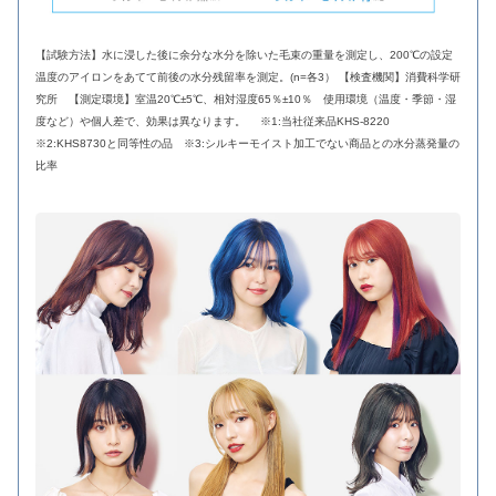
【試験方法】水に浸した後に余分な水分を除いた毛束の重量を測定し、200℃の設定
温度のアイロンをあてて前後の水分残留率を測定。(n=各3） 【検査機関】消費科学研
究所 【測定環境】室温20℃±5℃、相対湿度65％±10％ 使用環境（温度・季節・湿
度など）や個人差で、効果は異なります。 ※1:当社従来品KHS-8220
※2:KHS8730と同等性の品 ※3:シルキーモイスト加工でない商品との水分蒸発量の
比率