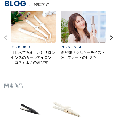
BLOG
関連ブログ
2026.06.01
2026.05.14
20
【比べてみました】サロン
新発想『シルキーモイスト
ス
センスのカールアイロン
®』プレートのヒミツ
る
（コテ）太さの選び方
（K
関連商品