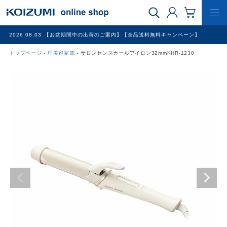
2026.08.03
【お盆期間中の出荷のご案内】【全品送料無料キャンペーン】
トップページ
理美容家電
サロンセンスカールアイロン32mmKHR-1230
WEB限定品
理美容家電
調理家電
冷暖房家電
家具
その他