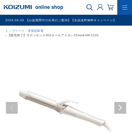
2026.08.03
【お盆期間中の出荷のご案内】【全品送料無料キャンペーン】
トップページ
理美容家電
WEB限定品
【販売終了】サロンセンス300カールアイロン32mmKHR-1220
理美容家電
調理家電
冷暖房家電
家具
その他