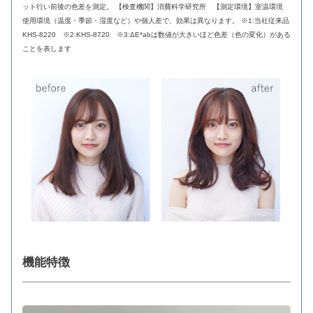
ット行い前後の色差を測定。 【検査機関】消費科学研究所 【測定環境】室温環境
使用環境（温度・季節・湿度など）や個人差で、効果は異なります。 ※1:当社従来品
KHS-8220 ※2:KHS-8720 ※3:ΔE*abは数値が大きいほど色差（色の変化）がある
ことを表します
機能特徴