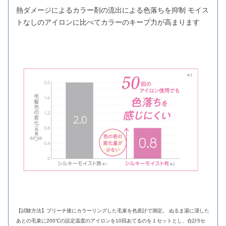
熱ダメージによるカラー剤の流出による色落ちを抑制 モイス
トなしのアイロンに比べてカラーのキープ力が高まります
【試験方法】ブリーチ後にカラーリングした毛束を色差計で測定。 ぬるま湯に浸した
あとの毛束に200℃の設定温度のアイロンを10回あてるのを１セットとし、合計5セ