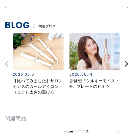
BLOG
関連ブログ
2026.06.01
2026.05.14
20
【比べてみました】サロン
新発想『シルキーモイスト
ス
センスのカールアイロン
®』プレートのヒミツ
る
（コテ）太さの選び方
（K
関連商品