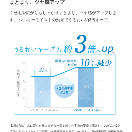
まとまり、ツヤ感アップ
くせ毛や広がりもしっかりまとまり、ツヤ感がアップしま
す。 シルキーモイストの効果でうるおい約3倍キープ。
【試験方法】水に浸した後に余分な水分を除いた毛束の重量を測定し、200℃の設定
温度のアイロンをあてて前後の水分残留率を測定。(n=各3） 【検査機関】消費科学研