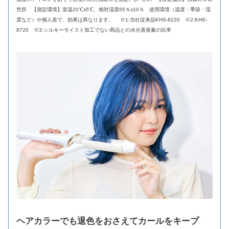
究所 【測定環境】室温20℃±5℃、相対湿度65％±10％ 使用環境（温度・季節・湿
度など）や個人差で、効果は異なります。 ※1:当社従来品KHS-8220 ※2:KHS-
8720 ※3:シルキーモイスト加工でない商品との水分蒸発量の比率
ヘアカラーでも退色をおさえてカールをキープ