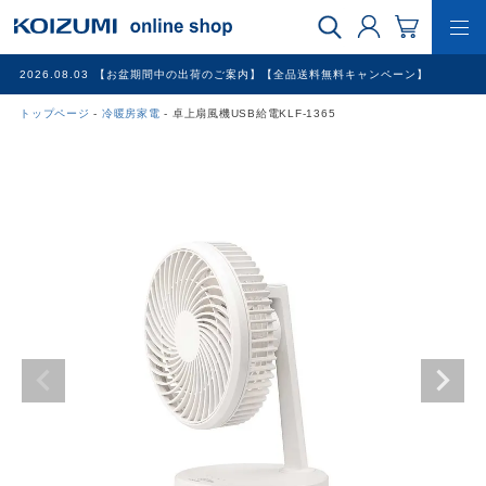
2026.08.03
【お盆期間中の出荷のご案内】【全品送料無料キャンペーン】
トップページ
冷暖房家電
卓上扇風機USB給電KLF-1365
WEB限定品
理美容家電
調理家電
冷暖房家電
家具
その他