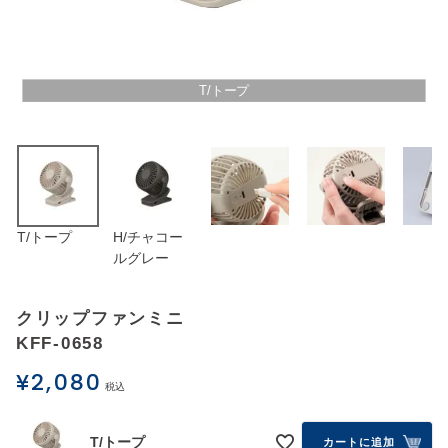
アウトレットSALE
ブログ
T/トープ
ご利用ガイド
ログイン
T/トープ
H/チャコー
お問い合わせ
ルグレー
クリップファンミニ
KFF-0658
¥
2,080
税込
T/トープ
カートに追加