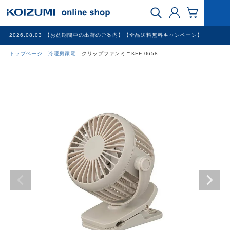
2026.08.03
【お盆期間中の出荷のご案内】【全品送料無料キャンペーン】
トップページ
冷暖房家電
クリップファンミニKFF-0658
WEB限定品
理美容家電
調理家電
冷暖房家電
家具
その他