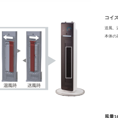
コイ
送風、
本体の
風量1