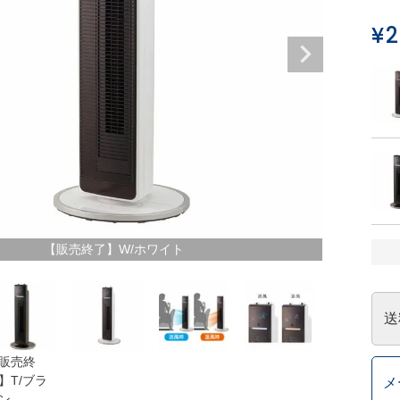
¥
2
【販売終了】W/ホワイト
送
販売終
】T/ブラ
メ
ン