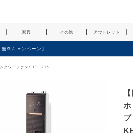
検索
家具
その他
アウトレット
料無料キャンペーン】
タワーファンKHF-1215
【
ホ
プ
K