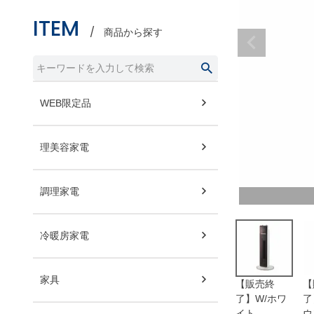
ITEM
商品から探す
WEB限定品
理美容家電
調理家電
冷暖房家電
家具
【販売終
【
了】W/ホワ
了
イト
ウ