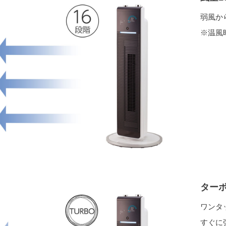
弱風か
※温風
ター
ワンタ
すぐに