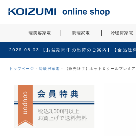
理美容家電
調理家電
冷暖房家電
2026.08.03
【お盆期間中の出荷のご案内】【全品送
トップページ
冷暖房家電
【販売終了】ホット＆クールプレミアム