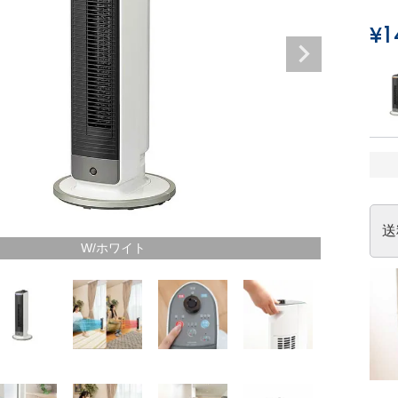
¥
1
送
W/ホワイト