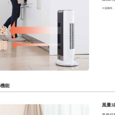
※温風時、
の機能
風量3
風量切