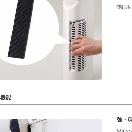
運転時
の機能
強・弱
温風の