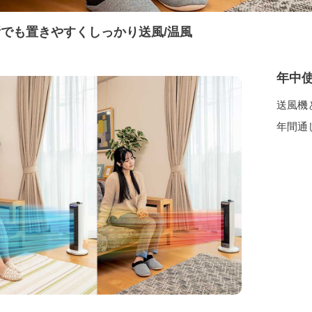
でも置きやすくしっかり送風/温風
年中
送風機
年間通