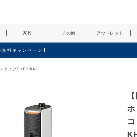
検索
家具
その他
アウトレット
料無料キャンペーン】
タイプKHF-0848
【
ホ
コ
K