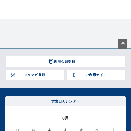
ペー
ジト
新規会員登録
ップ
へ
メルマガ登録
ご利用ガイド
営業日カレンダー
8月
日
月
火
水
木
金
土