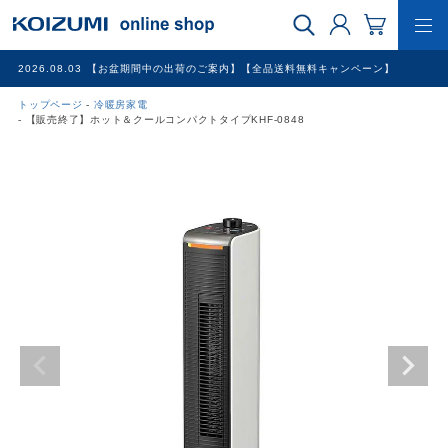
2026.08.03
【お盆期間中の出荷のご案内】【全品送料無料キャンペーン】
トップページ
冷暖房家電
WEB限定品
【販売終了】ホット＆クールコンパクトタイプKHF-0848
理美容家電
調理家電
冷暖房家電
家具
その他