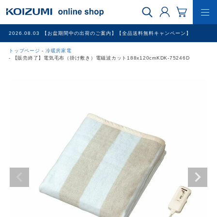
2026.08.03
【お盆期間中の出荷のご案内】【全品送料無料キャンペーン】
トップページ
冷暖房家電
WEB限定品
【販売終了】電気毛布（掛け敷き）電磁波カット188x120cmKDK-75246D
理美容家電
調理家電
冷暖房家電
家具
その他