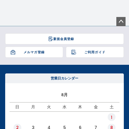
ペー
ジト
新規会員登録
ップ
へ
メルマガ登録
ご利用ガイド
営業日カレンダー
8月
日
月
火
水
木
金
土
1
2
3
4
5
6
7
8