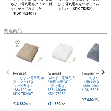
ちよい電気毛布タイマー付
ぽこ電気毛布をつかってみ
気
をつかってみました
ました （KDK-75252）
（KDK-75240T）
関連商品
[WEB限定]
[WEB限定]
[WEB限定] 一部SALE価
ここちよい電気毛布
ふわぽこ電気毛布
ここちよい電気毛
タイマー付き
8時間自動OFF
（掛け敷き）
（掛け敷き）
（掛け敷き）
188x120cm
188x120cm
188x130cm
KDK-75230
KDK-75240T
KDK-75252
¥
7,980
〜
税込
¥
16,880
¥
14,880
税込
税込