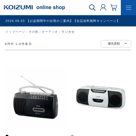
2026.08.03
【お盆期間中の出荷のご案内】【全品送料無料キャンペーン】
トップページ
その他
オーディオ
ラジカセ
WEB限定品
優先度順
8
件中
1
-
8
件表示
理美容家電
調理家電
冷暖房家電
家具
その他