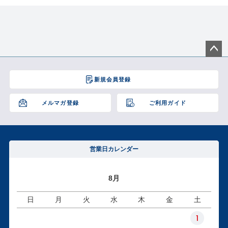
ペー
ジト
新規会員登録
ップ
へ
メルマガ登録
ご利用ガイド
営業日カレンダー
8月
日
月
火
水
木
金
土
1