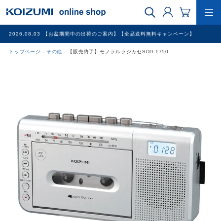
2026.08.03
【お盆期間中の出荷のご案内】【全品送料無料キャンペーン】
トップページ
その他
【販売終了】モノラルラジカセSDD-1750
WEB限定品
理美容家電
調理家電
冷暖房家電
家具
その他