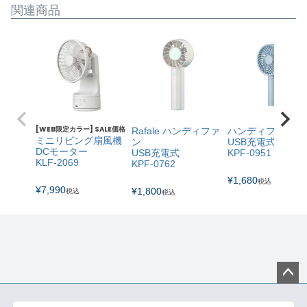
関連商品
[WEB限定カラー] SALE価格
Rafale ハンディファ
ハンディファン
ミニリビング扇風機
ン
USB充電式
DCモーター
USB充電式
KPF-0951
KLF-2069
KPF-0762
¥
1,680
税込
¥
7,990
¥
1,800
税込
税込
ペー
ジト