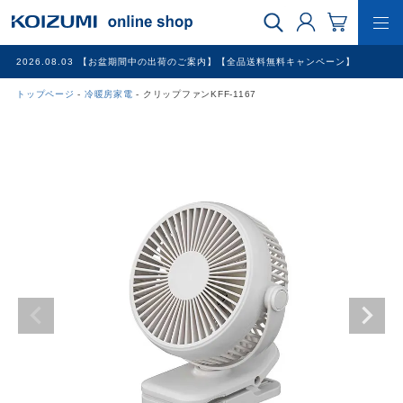
2026.08.03
【お盆期間中の出荷のご案内】【全品送料無料キャンペーン】
トップページ
冷暖房家電
クリップファンKFF-1167
WEB限定品
理美容家電
調理家電
冷暖房家電
家具
その他