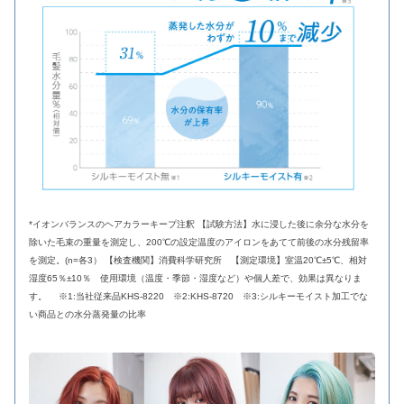
*イオンバランスのヘアカラーキープ注釈 【試験方法】水に浸した後に余分な水分を
除いた毛束の重量を測定し、200℃の設定温度のアイロンをあてて前後の水分残留率
を測定。(n=各3） 【検査機関】消費科学研究所 【測定環境】室温20℃±5℃、相対
湿度65％±10％ 使用環境（温度・季節・湿度など）や個人差で、効果は異なりま
す。 ※1:当社従来品KHS-8220 ※2:KHS-8720 ※3:シルキーモイスト加工でな
い商品との水分蒸発量の比率