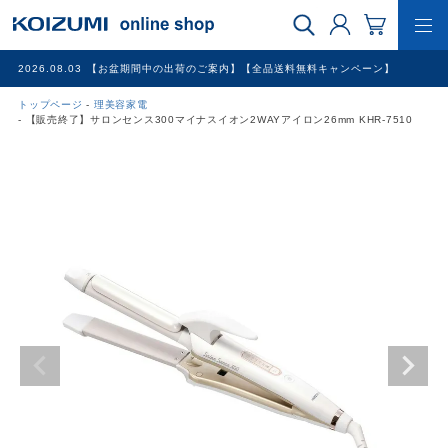
2026.08.03
【お盆期間中の出荷のご案内】【全品送料無料キャンペーン】
トップページ
理美容家電
WEB限定品
【販売終了】サロンセンス300マイナスイオン2WAYアイロン26mm KHR-7510
理美容家電
調理家電
冷暖房家電
家具
その他