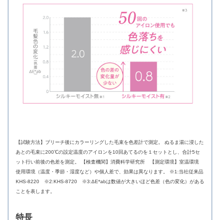
【試験方法】ブリーチ後にカラーリングした毛束を色差計で測定。 ぬるま湯に浸した
あとの毛束に200℃の設定温度のアイロンを10回あてるのを１セットとし、合計5セ
ット行い前後の色差を測定。 【検査機関】消費科学研究所 【測定環境】室温環境
使用環境（温度・季節・湿度など）や個人差で、効果は異なります。 ※1:当社従来品
KHS-8220 ※2:KHS-8720 ※3:ΔE*abは数値が大きいほど色差（色の変化）がある
ことを表します。
特長