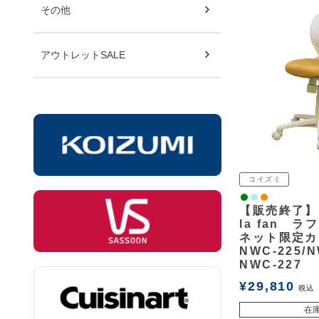
その他
アウトレットSALE
コイズミ
緑
ライトブルー
オレンジ
【販売終了】
la fan 
ネット限定カ
NWC-225/N
NWC-227
¥
29,810
税込
在