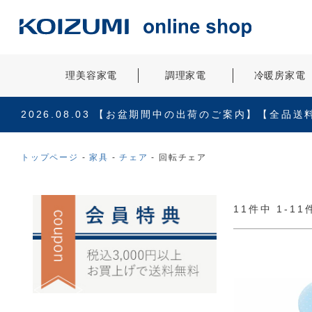
理美容家電
調理家電
冷暖房家電
2026.08.03
【お盆期間中の出荷のご案内】【全品送
トップページ
家具
チェア
回転チェア
11
件中
1
-
11