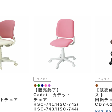
コイズミ
コイズミ
ウォルナット
緑
ネイビー
ピンク
パープル
ウォルナッ
【販売終了】
【販売終
Cadet カデット
スト
トチェア
チェア
回転チ
HSC-741/HSC-742/
CDY-6
HSC-743/HSC-744/