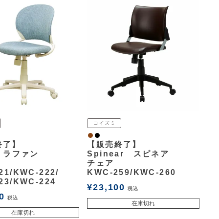
コイズミ
ルー
ジ
ウォルナット
黒
終了】
【販売終了】
n ラファン
Spinear スピネア
チェア
21/KWC-222/
KWC-259/KWC-260
23/KWC-224
¥
23,100
税込
0
税込
在庫切れ
在庫切れ