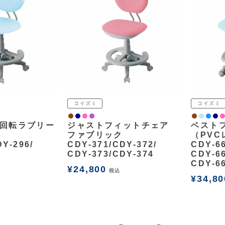
コイズミ
コイズミ
ウォルナット
ネイビー
ピンク
パープル
ウォルナッ
ライトブ
パッシ
ネイ
回転ラブリー
ジャストフィットチェア
ベスト
ファブリック
（PVC
Y-296/
CDY-371/CDY-372/
CDY-66
CDY-373/CDY-374
CDY-66
CDY-6
¥
24,800
税込
¥
34,80