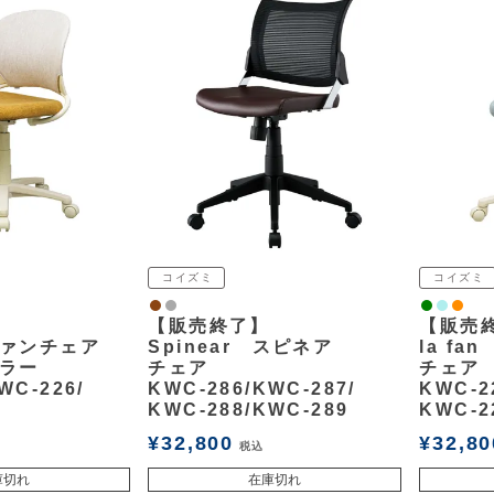
コイズミ
コイズミ
ウォルナット
グレー
緑
ライトブ
オレン
【販売終了】
【販売
ラファンチェア
Spinear スピネア
la fa
ラー
チェア
チェア
WC-226/
KWC-286/KWC-287/
KWC-2
KWC-288/KWC-289
KWC-2
¥
32,800
¥
32,80
税込
庫切れ
在庫切れ