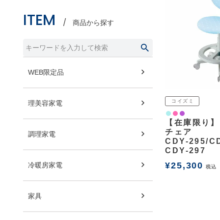
ITEM
商品から探す
WEB限定品
コイズミ
理美容家電
ライトブルー
ピンク
パープル
【在庫限り】
チェア
調理家電
CDY-295/CD
CDY-297
¥
25,300
冷暖房家電
税込
家具