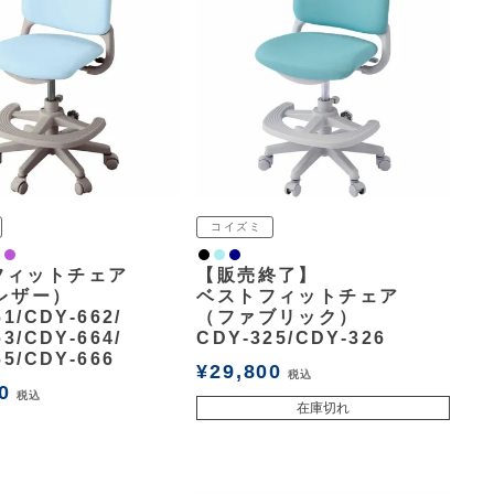
コイズミ
ト
ルー
ョンブルー
ビー
ピンク
パープル
黒
ライトブルー
ネイビー
フィットチェア
【販売終了】
レザー）
ベストフィットチェア
1/CDY-662/
（ファブリック）
3/CDY-664/
CDY-325/CDY-326
65/CDY-666
¥
29,800
税込
0
税込
在庫切れ