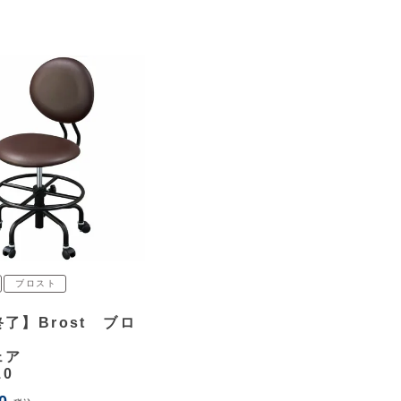
ブロスト
ト
了】Brost ブロ
ェア
10