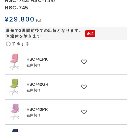
HSC-743/HSC-744/
HSC-745
¥
29,800
税込
最短で2週間前後での出荷となります。
※連休を除きます
了承する
HSC741PK
—
在庫切れ
HSC742GR
—
在庫切れ
HSC743PR
—
在庫切れ