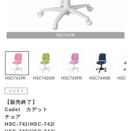
アウトレットSALE
ブログ
HSC741PK
ご利用ガイド
ログイン
お問い合わせ
HSC741PK
HSC742GR
HSC743PR
HSC744NB
HSC74
コイズミ
【販売終了】
Cadet カデット
チェア
HSC-741/HSC-742/