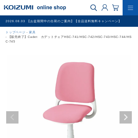
2026.08.03
【お盆期間中の出荷のご案内】【全品送料無料キャンペーン】
トップページ
家具
WEB限定品
【販売終了】Cadet カデットチェアHSC-741/HSC-742/HSC-743/HSC-744/HS
C-745
理美容家電
調理家電
冷暖房家電
家具
その他