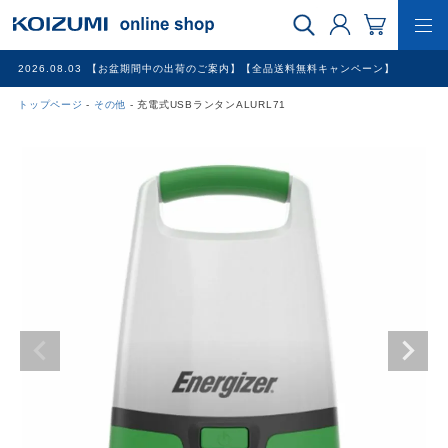
2026.08.03
【お盆期間中の出荷のご案内】【全品送料無料キャンペーン】
トップページ
その他
充電式USBランタンALURL71
WEB限定品
理美容家電
調理家電
冷暖房家電
家具
その他