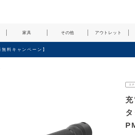
検索
家具
その他
アウトレット
料無料キャンペーン】
8
エナ
充
タ
P