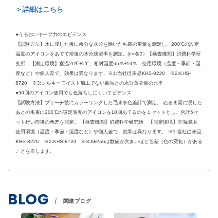
＞詳細はこちら
●うるおいキープ力のエビデンス
【試験方法】水に浸した後に余分な水分を除いた毛束の重量を測定し、200℃の設定
温度のアイロンをあてて前後の水分残留率を測定。(n=各3）【検査機関】消費科学研
究所 【測定環境】室温20℃±5℃、相対湿度65％±10％ 使用環境（温度・季節・湿
度など）や個人差で、効果は異なります。※1:当社従来品KHS-8220 ※2:KHS-
8720 ※3:シルキーモイスト加工でない商品との水分蒸発量の比率
●50回のアイロン使用でも色落ちしにくいエビデンス
【試験方法】ブリーチ後にカラーリングした毛束を色差計で測定。 ぬるま湯に浸した
あとの毛束に200℃の設定温度のアイロンを10回あてるのを１セットとし、合計5セ
ット行い前後の色差を測定。 【検査機関】消費科学研究所 【測定環境】室温環境
使用環境（温度・季節・湿度など）や個人差で、効果は異なります。 ※1:当社従来品
KHS-8220 ※2:KHS-8720 ※3:ΔE*abは数値が大きいほど色差（色の変化）がある
ことを表します。
BLOG
関連ブログ