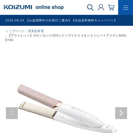
2026.08.03
【お盆期間中の出荷のご案内】【全品送料無料キャンペーン】
トップページ
理美容家電
WEB限定品
【アウトレット】サロンセンス300ツインマイナスイオンストレートアイロンKHS-
8740
理美容家電
調理家電
冷暖房家電
家具
その他