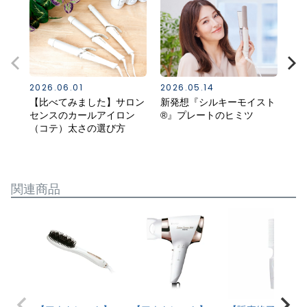
2026.06.01
2026.05.14
20
【比べてみました】サロン
新発想『シルキーモイスト
ス
センスのカールアイロン
®』プレートのヒミツ
る
（コテ）太さの選び方
（K
関連商品