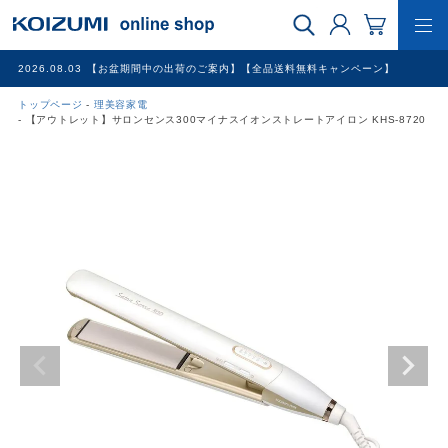
2026.08.03
【お盆期間中の出荷のご案内】【全品送料無料キャンペーン】
トップページ
理美容家電
WEB限定品
【アウトレット】サロンセンス300マイナスイオンストレートアイロン KHS-8720
理美容家電
調理家電
冷暖房家電
家具
その他