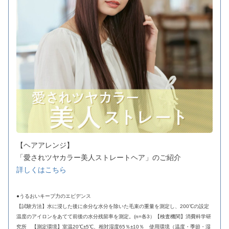
【ヘアアレンジ】
「愛されツヤカラー美人ストレートヘア」のご紹介
詳しくはこちら
●うるおいキープ力のエビデンス
【試験方法】水に浸した後に余分な水分を除いた毛束の重量を測定し、200℃の設定
温度のアイロンをあてて前後の水分残留率を測定。(n=各3）【検査機関】消費科学研
究所 【測定環境】室温20℃±5℃、相対湿度65％±10％ 使用環境（温度・季節・湿