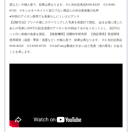
度など）や個人差で、効果は異なります。※1:当社従来品KHS-8220 ※2:KHS-
8720 ※3:シルキーモイスト加工でない商品との水分蒸発量の比率
●50回のアイロン使用でも色落ちしにくいエビデンス
【試験方法】ブリーチ後にカラーリングした毛束を色差計で測定。 ぬるま湯に浸した
あとの毛束に200℃の設定温度のアイロンを10回あてるのを１セットとし、合計5セ
ット行い前後の色差を測定。 【検査機関】消費科学研究所 【測定環境】室温環境
使用環境（温度・季節・湿度など）や個人差で、効果は異なります。 ※1:当社従来品
KHS-8220 ※2:KHS-8720 ※3:ΔE*abは数値が大きいほど色差（色の変化）がある
ことを表します。