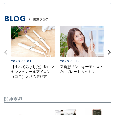
BLOG
関連ブログ
2026.06.01
2026.05.14
20
【比べてみました】サロン
新発想『シルキーモイスト
ス
センスのカールアイロン
®』プレートのヒミツ
る
（コテ）太さの選び方
（K
関連商品