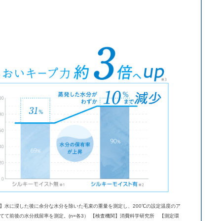
】水に浸した後に余分な水分を除いた毛束の重量を測定し、200℃の設定温度のア
てて前後の水分残留率を測定。(n=各3） 【検査機関】消費科学研究所 【測定環