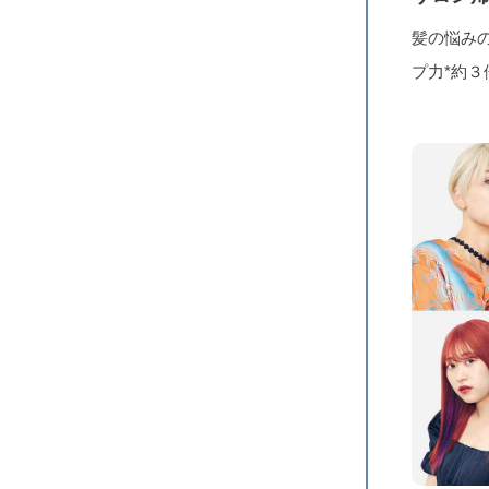
髪の悩み
プ力*約３