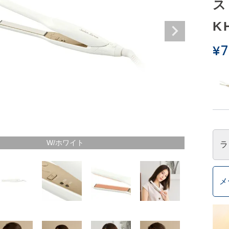
ス
K
¥
7
W/ホワイト
ラ
メ