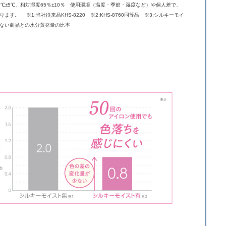
0℃±5℃、相対湿度65％±10％ 使用環境（温度・季節・湿度など）や個人差で、
ます。 ※1:当社従来品KHS-8220 ※2:KHS-8760同等品 ※3:シルキーモイ
ない商品との水分蒸発量の比率