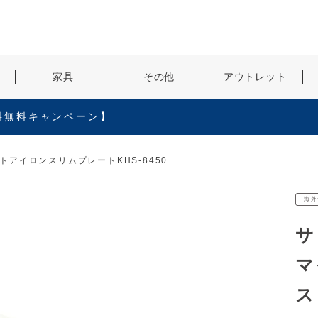
検索
家具
その他
アウトレット
料無料キャンペーン】
アイロンスリムプレートKHS-8450
海外
サ
マ
ス