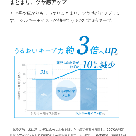
まとまり、ツヤ感アップ
くせ毛や広がりもしっかりまとまり、ツヤ感がアップしま
す。 シルキーモイストの効果でうるおい約3倍キープ。
【試験方法】水に浸した後に余分な水分を除いた毛束の重量を測定し、200℃の設定
温度のアイロンをあてて前後の水分残留率を測定。(n=各3） 【検査機関】消費科学研