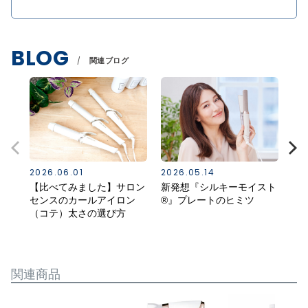
BLOG
関連ブログ
2026.06.01
2026.05.14
20
【比べてみました】サロン
新発想『シルキーモイスト
ス
センスのカールアイロン
®』プレートのヒミツ
る
（コテ）太さの選び方
（K
関連商品