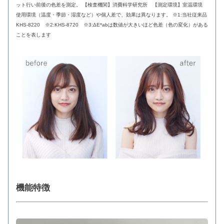
ット行い前後の色差を測定。 【検査機関】消費科学研究所 【測定環境】室温環境
使用環境（温度・季節・湿度など）や個人差で、効果は異なります。 ※1:当社従来品
KHS-8220 ※2:KHS-8720 ※3:ΔE*abは数値が大きいほど色差（色の変化）がある
ことを表します
機能特徴