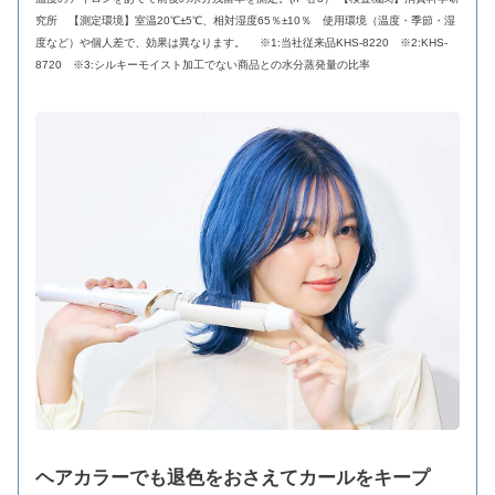
究所 【測定環境】室温20℃±5℃、相対湿度65％±10％ 使用環境（温度・季節・湿
度など）や個人差で、効果は異なります。 ※1:当社従来品KHS-8220 ※2:KHS-
8720 ※3:シルキーモイスト加工でない商品との水分蒸発量の比率
ヘアカラーでも退色をおさえてカールをキープ