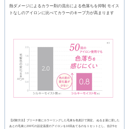
熱ダメージによるカラー剤の流出による色落ちを抑制 モイス
トなしのアイロンに比べてカラーのキープ力が高まります
【試験方法】ブリーチ後にカラーリングした毛束を色差計で測定。 ぬるま湯に浸した
あとの毛束に200℃の設定温度のアイロンを10回あてるのを１セットとし、合計5セ