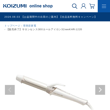
2026.08.03
【お盆期間中の出荷のご案内】【全品送料無料キャンペーン】
トップページ
理美容家電
WEB限定品
【販売終了】サロンセンス300カールアイロン32mmKHR-1220
理美容家電
調理家電
冷暖房家電
家具
その他