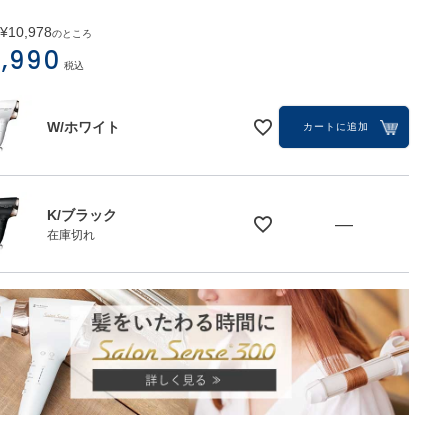
¥
10,978
のところ
,990
税込
W/ホワイト
カートに追加
K/ブラック
—
在庫切れ
K/ブラック