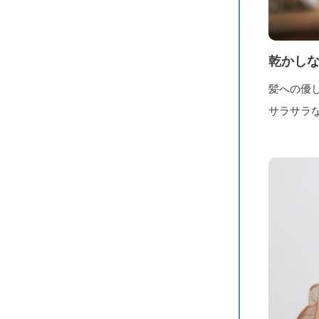
乾かし
髪への優
サラサラ