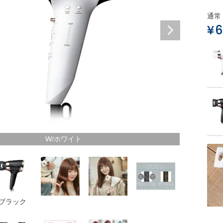
通常
¥
6
W/ホワイト
/ブラック