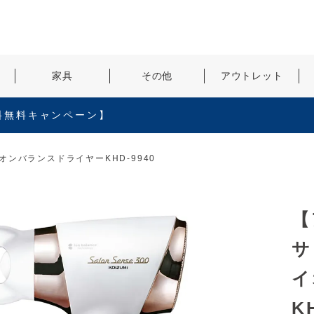
検索
家具
その他
アウトレット
料無料キャンペーン】
ンバランスドライヤーKHD-9940
【
サ
イ
K