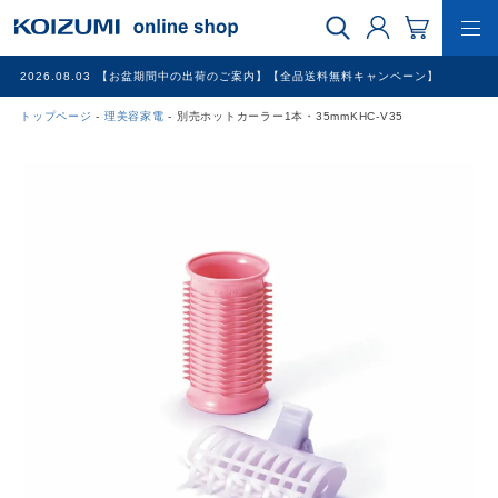
2026.08.03
【お盆期間中の出荷のご案内】【全品送料無料キャンペーン】
トップページ
理美容家電
別売ホットカーラー1本・35mmKHC-V35
WEB限定品
理美容家電
調理家電
冷暖房家電
家具
その他