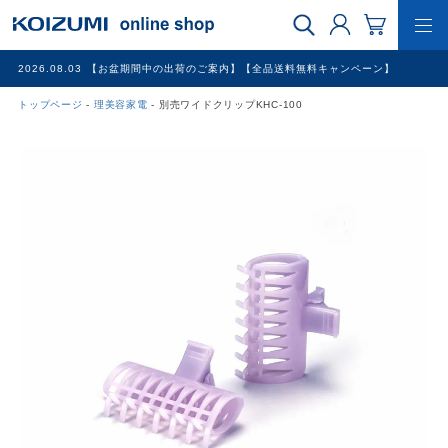
2026.08.03
【お盆期間中の出荷のご案内】【全品送料無料キャンペーン】
トップページ
理美容家電
別売ワイドクリップKHC-100
WEB限定品
理美容家電
調理家電
冷暖房家電
家具
その他